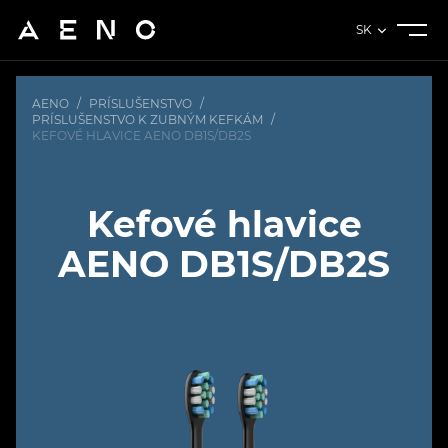
SK
AENO
/
PRÍSLUŠENSTVO
/
PRÍSLUŠENSTVO K ZUBNÝM KEFKÁM
/
KEFOVÉ HLAVICE AENO DB1S/DB2S
Kefové hlavice
AENO DB1S/DB2S