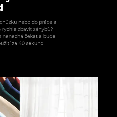
d
chůzku nebo do práce a
e rychle zbavit záhybů?
s nenechá čekat a bude
oužití za 40 sekund