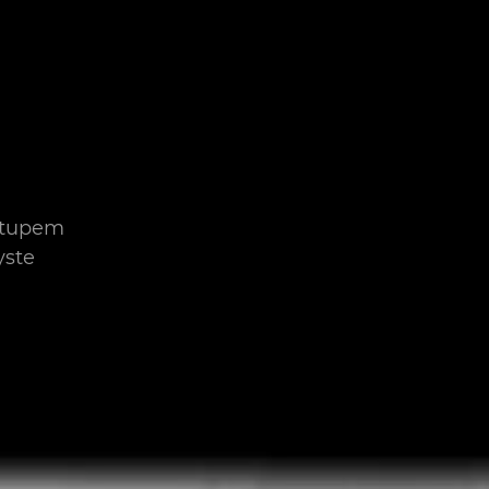
stupem
yste