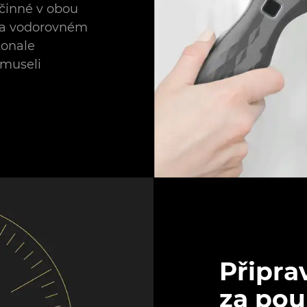
účinné v obou
na vodorovném
konale
 museli
Připra
za pou