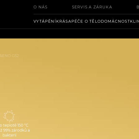
O NÁS
SERVIS A ZÁRUKA
VYTÁPĚNÍ
KRÁSA
PÉČE O TĚLO
DOMÁCNOST
KLI
AENO GS2
o teplotě 150 °C
až 99% zárodků a
bakterií