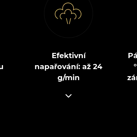
Efektivní
Pá
u
napařování: až 24
g/min
zá