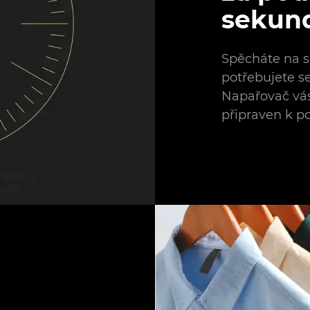
sekun
Spěcháte na s
potřebujete s
Napařovač vá
připraven k p