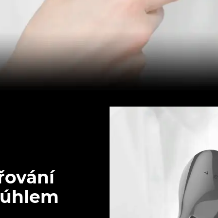
řování
 úhlem