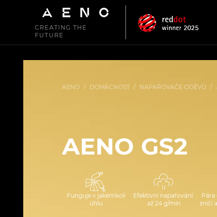
CREATING THE
FUTURE
AENO
/
DOMÁCNOST
/
NAPAŘOVAČE ODĚVŮ
/
AENO GS2
Funguje v jakémkoli
Efektivní napařování:
Pára 
úhlu
až 24 g/min
zničí 