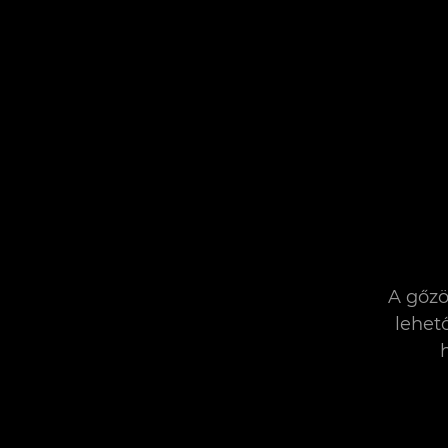
A gőzö
lehet