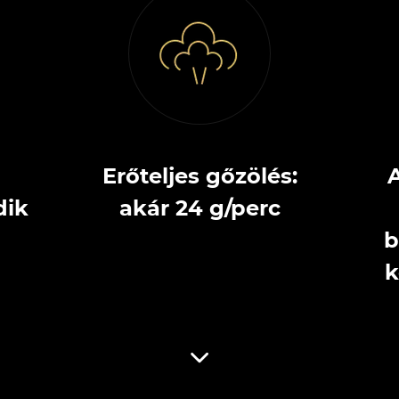
Erőteljes gőzölés:
A
dik
akár 24 g/perc
b
k