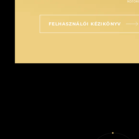
kórok
FELHASZNÁLÓI KÉZIKÖNYV