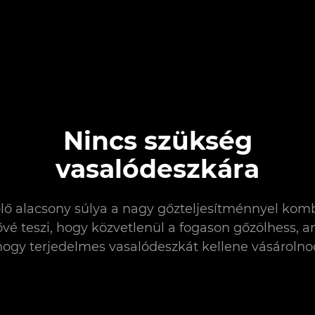
Nincs szükség
vasalódeszkára
lő alacsony súlya a nagy gőzteljesítménnyel kom
ővé teszi, hogy közvetlenül a fogason gőzölhess, an
hogy terjedelmes vasalódeszkát kellene vásárolno