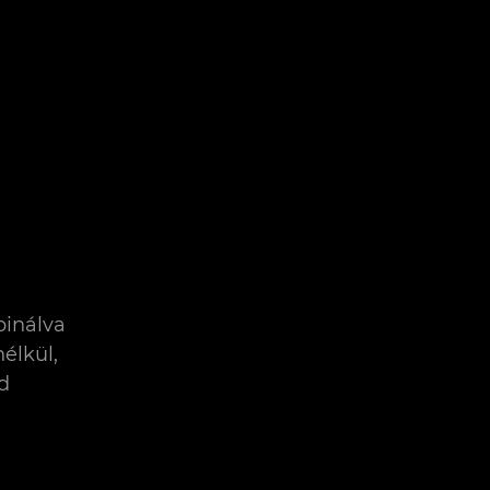
binálva
élkül,
d