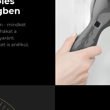
lés
gben
n - mindkét
uhákat a
yaránt.
t is anélkül,