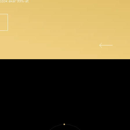
ozók akár 99%-át