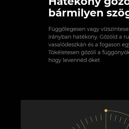
Hatékony gőzö
bármilyen szö
Függőlegesen vagy vízszintese
irányban hatékony. Gőzöld a r
vasalódeszkán és a fogason eg
Tökéletesen gőzöli a függönyöke
hogy levennéd őket