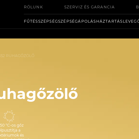
RÓLUNK
SZERVIZ ÉS GARANCIA
B
FŰTÉS
SZÉPSÉG
SZÉPSÉGÁPOLÁS
HÁZTARTÁS
LEVEG
GS2 RUHAGŐZÖLŐ
uhagőzölő
150 °C-os gőz
lpusztítja a
ktériumok és