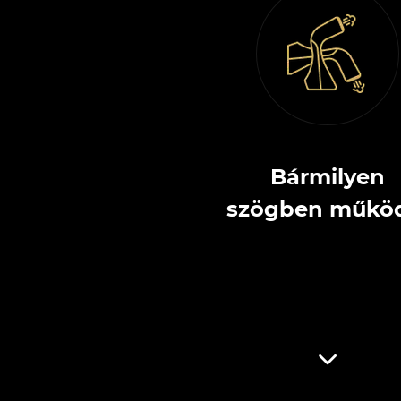
Bármilyen
szögben műkö