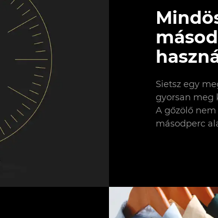
Mindö
másodp
haszná
Sietsz egy me
gyorsan meg k
A gőzölő nem 
másodperc ala