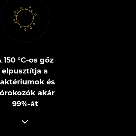
 150 °C-os gőz
elpusztítja a
aktériumok és
órokozók akár
99%-át