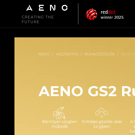
CREATING THE
FUTURE
AENO
/
HÁZTARTÁS
/
RUHAGŐZÖLŐK
/
AENO 
AENO GS2 R
Bármilyen szögben
Erőteljes gőzölés: akár
A 
működik
24 g/perc
e
ba