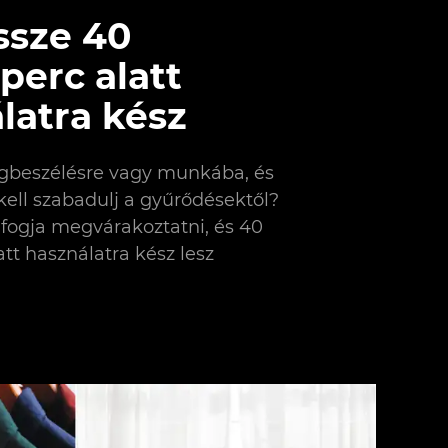
ssze 40
erc alatt
latra kész
gbeszélésre vagy munkába, és
ell szabadulj a gyűrődésektől?
fogja megvárakoztatni, és 40
tt használatra kész lesz