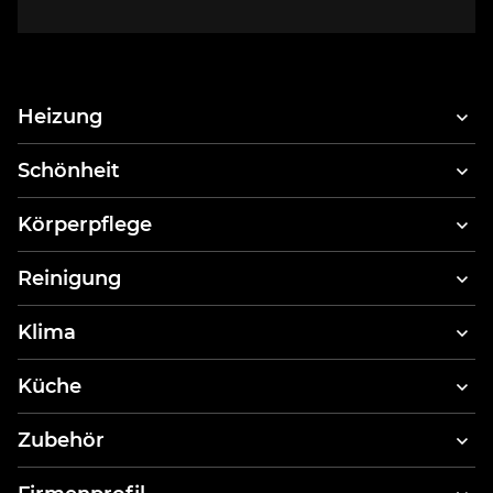
Heizung
Schönheit
Haartrockner
Körperpflege
Haarstylinggerät & Haartrockner
Schallzahnbürsten
Reinigung
Mundduschen
Staubsauger
Klima
Körperwaagen
Dampfglätter
Luftreiniger
Küche
Dampfreiniger
Küchenroboter
Zubehör
Toaster
Filter für Luftreiniger