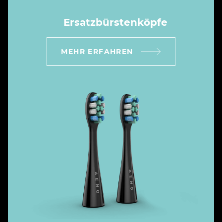
Ersatzbürstenköpfe
MEHR ERFAHREN