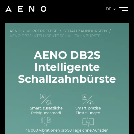
DE
AENO
/
KÖRPERPFLEGE
/
SCHALLZAHNBÜRSTEN
/
AENO DB2S INTELLIGENTE SCHALLZAHNBÜRSTE
AENO DB2S
Intelligente
Schallzahnbürste
Smart: zusätzliche
Smart: präzise
Reinigungsmodi
Einstellungen
46 000 Vibrationen pro
90 Tage ohne Aufladen