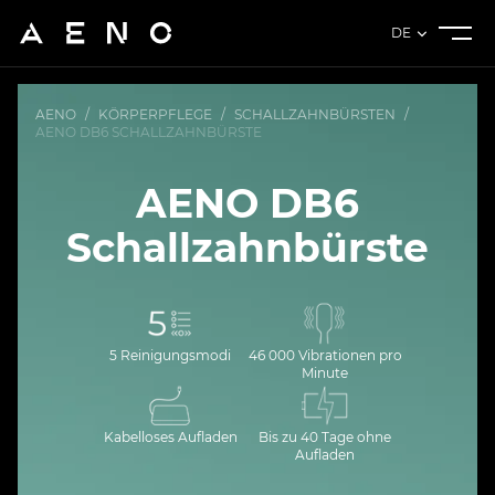
DE
AENO
/
KÖRPERPFLEGE
/
SCHALLZAHNBÜRSTEN
/
AENO DB6 SCHALLZAHNBÜRSTE
AENO DB6
Schallzahnbürste
5 Reinigungsmodi
46 000 Vibrationen pro
Minute
Kabelloses Aufladen
Bis zu 40 Tage ohne
Aufladen