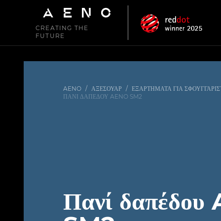
CREATING THE
FUTURE
AENO
/
ΑΞΕΣΟΥΆΡ
/
ΕΞΑΡΤΉΜΑΤΑ ΓΙΑ ΣΦΟΥΓΓΑΡΊΣ
ΠΑΝΊ ΔΑΠΈΔΟΥ AENO SM2
Πανί δαπέδου