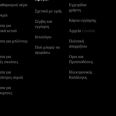
καθαρισμού αέρα
Εγχειρίδια
χρήστη
Σχετικά με εμάς
γκριλ
Κάρτα εγγύησης
Σέρβις και
τα για
εγγύηση
τικά κενού
Αρχεία cookie
Ιστολόγιο
τα για μπλέντερ
Πολιτική
απορρήτου
Πού μπορώ να
αγοράσω
τα για
Οροι και
ές σκούπες
Προϋποθέσεις
τα για
Ηλεκτρονικός
ρίστρες ατμού
Κατάλογος
τα για
ουρτσες