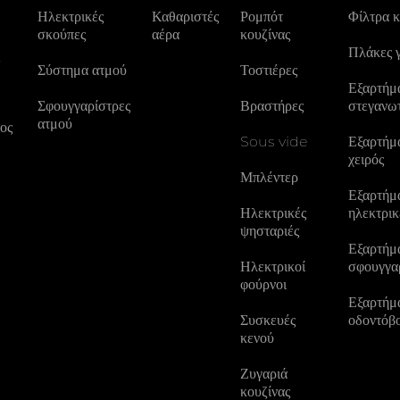
Ηλεκτρικές
Καθαριστές
Ρομπότ
Φίλτρα 
σκούπες
αέρα
κουζίνας
Πλάκες 
ς
Σύστημα ατμού
Τοστιέρες
Εξαρτήμα
Σφουγγαρίστρες
Βραστήρες
στεγανω
ατμού
ος
Sous vide
Εξαρτήμα
χειρός
Μπλέντερ
Εξαρτήμα
Ηλεκτρικές
ηλεκτρικ
ψησταριές
Εξαρτήμα
Ηλεκτρικοί
σφουγγα
φούρνοι
Εξαρτήμα
Συσκευές
οδοντόβ
κενού
Ζυγαριά
κουζίνας