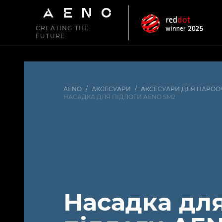
CREATING THE
FUTURE
AENO
/
АКСЕСУАРИ
/
АКСЕСУАРИ ДЛЯ ПАРОО
НАСАДКА ДЛЯ ПІДЛОГИ AENO SM2
Насадка дл