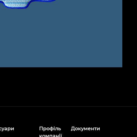
суари
Профіль
Документи
компанії