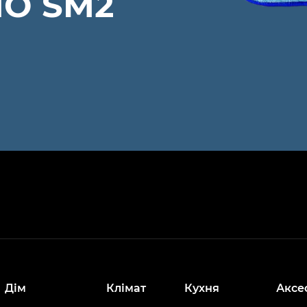
NO SM2
Дім
Клімат
Кухня
Аксе