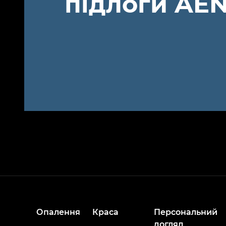
підлоги AE
Опалення
Краса
Персональний
догляд