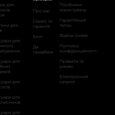
три для
Посібники
ників
користувача
Про нас
тря
Гарантійний
Сервіс та
тини для
талон
гарантія
в
Файли cookie
Блог
суари для
умного
Політика
Де
чатування
конфіденційності
придбати
суари для
Правила та
ибних
умови
дерів
Електронний
суари для
каталог
сосів
суари для
очисників
суари для