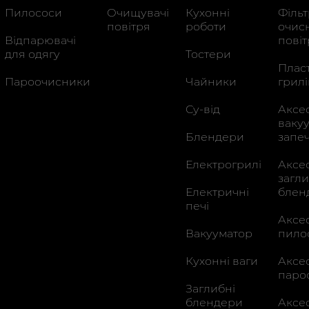
Пилососи
Очищувачі
Кухонні
Філь
повітря
роботи
очис
Відпарювачi
пові
для одягу
Тостери
Плас
Пароочисники
Чайники
грилі
Су-від
Аксе
ваку
Блендери
запе
Електрогрилі
Аксе
загл
Електричні
блен
печі
Аксе
Вакууматор
пило
Кухонні ваги
Аксе
паро
Заглибні
блендери
Аксе