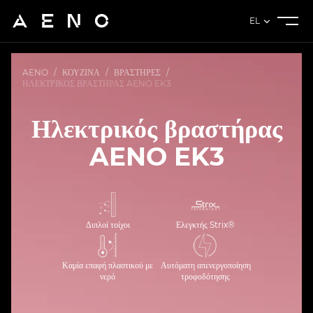
EL
AENO
/
ΚΟΥΖΊΝΑ
/
ΒΡΑΣΤΉΡΕΣ
/
ΗΛΕΚΤΡΙΚΌΣ ΒΡΑΣΤΉΡΑΣ AENO EK3
Ηλεκτρικός βραστήρας
AENO EK3
Διπλοί τοίχοι
Ελεγκτής Strix®
Καμία επαφή πλαστικού με
Αυτόματη απενεργοποίηση
νερό
τροφοδότησης