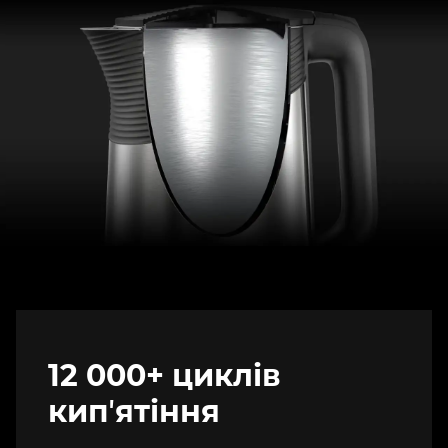
12 000+ циклів
кипʼятіння