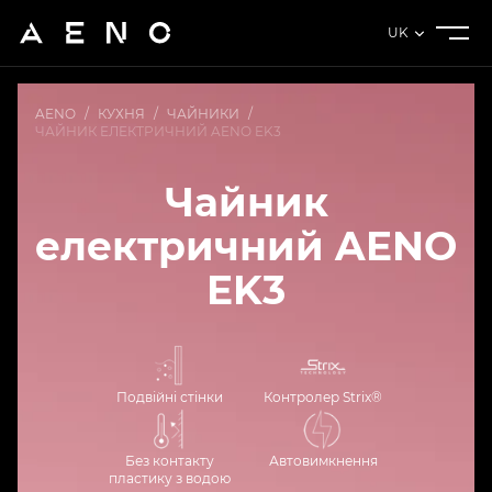
UK
AENO
/
КУХНЯ
/
ЧАЙНИКИ
/
ЧАЙНИК ЕЛЕКТРИЧНИЙ AENO EK3
Чайник
електричний AENO
EK3
Подвійні стінки
Контролер Strix®
Без контакту
Автовимкнення
пластику з водою