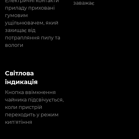
Електричні контакти
заважає
приладу приховані
гумовим
ущільнювачем, який
захищає від
потрапляння пилу та
вологи
Світлова
індикація
Кнопка ввімкнення
чайника підсвічується,
коли пристрій
переходить у режим
кипʼятіння