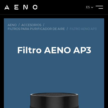
ES
AENO
/
ACCESORIOS
/
FILTROS PARA PURIFICADOR DE AIRE
/
FILTRO AENO AP3
Filtro AENO AP3