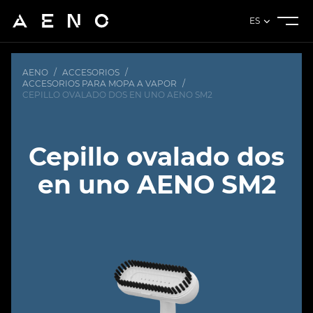
ES
AENO
/
ACCESORIOS
/
ACCESORIOS PARA MOPA A VAPOR
/
CEPILLO OVALADO DOS EN UNO AENO SM2
Cepillo ovalado dos
en uno AENO SM2