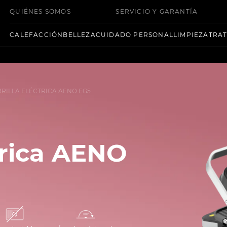
QUIÉNES SOMOS
SERVICIO Y GARANTÍA
CALEFACCIÓN
BELLEZA
CUIDADO PERSONAL
LIMPIEZA
TRAT
RILLA ELÉCTRICA AENO EG5
ctrica AENO