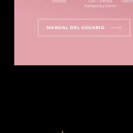
Potente
3 en 1: Parrilla,
Planch
barbacoa y horno
MANUAL DEL USUARIO