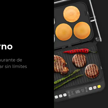
rno
aurante de
r sin límites