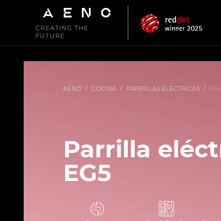
CREATING THE
FUTURE
AENO
/
COCINA
/
PARRILLAS ELÉCTRICAS
/
PAR
Parrilla elé
EG5