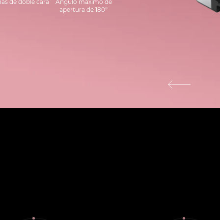
as de doble cara
Ángulo máximo de
apertura de 180°