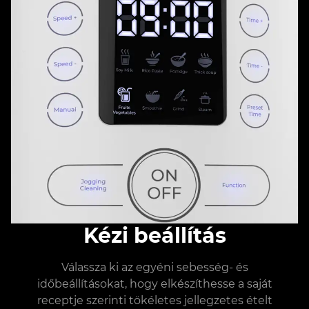
Kézi beállítás
Válassza ki az egyéni sebesség- és
időbeállításokat, hogy elkészíthesse a saját
receptje szerinti tökéletes jellegzetes ételt