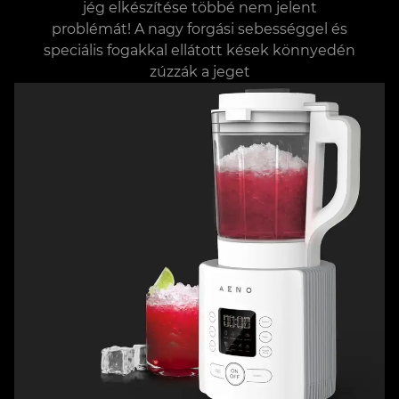
jég elkészítése többé nem jelent
problémát! A nagy forgási sebességgel és
speciális fogakkal ellátott kések könnyedén
zúzzák a jeget