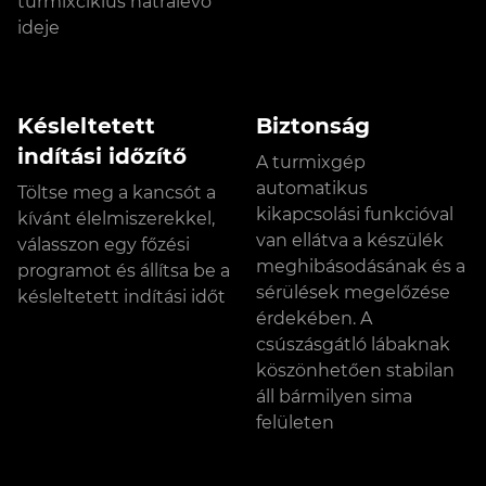
turmixciklus hátralévő
ideje
Késleltetett
Biztonság
indítási időzítő
A turmixgép
automatikus
Töltse meg a kancsót a
kikapcsolási funkcióval
kívánt élelmiszerekkel,
van ellátva a készülék
válasszon egy főzési
meghibásodásának és a
programot és állítsa be a
sérülések megelőzése
késleltetett indítási időt
érdekében. A
csúszásgátló lábaknak
köszönhetően stabilan
áll bármilyen sima
felületen