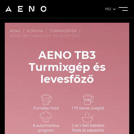
HU
AENO
/
KONYHA
/
TURMIXGÉPEK
/
AENO TB3 TURMIXGÉP ÉS LEVESFŐZŐ
AENO TB3
Turmixgép és
levesfőző
Forralási mód
1.75 literes üvegtál
8 automatikus
2 az 1-ben bébiétel
program
főzés és pépesítés