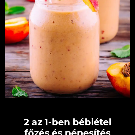
2 az 1-ben bébiétel
főzés és pépesítés