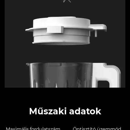
Műszaki adatok
Maximális fordulatszám
Öntisztító üzemmód