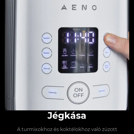
Jégkása
A turmixokhoz és koktélokhoz való zúzott