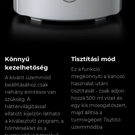
Könnyű
Tisztítási mód
kezelhetőség
Ez a funkció
megkönnyíti a kancsó
A kívánt üzemmód
használat utáni
beállításához csak
tisztítását - csak adjon
néhány érintésre van
hozzá 500 ml vizet és
szükség. A
egy kis mosogatószert,
háttérvilágítással
majd állítsa a
ellátott kijelzőn látható
turmixgépet Tisztító
a kiválasztott program, a
üzemmódba
hőmérséklet és a