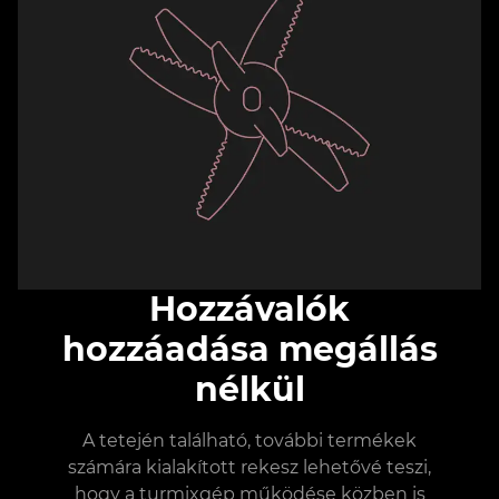
Hozzávalók
hozzáadása megállás
nélkül
A tetején található, további termékek
számára kialakított rekesz lehetővé teszi,
hogy a turmixgép működése közben is