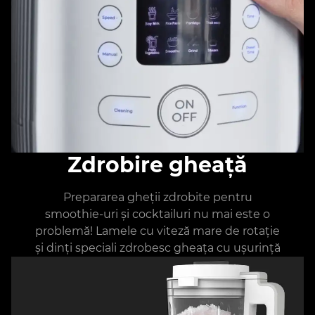
Zdrobire gheață
Prepararea gheții zdrobite pentru
smoothie-uri și cocktailuri nu mai este o
problemă! Lamele cu viteză mare de rotație
și dinți speciali zdrobesc gheața cu ușurință