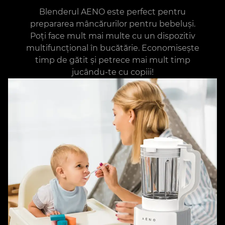
Blenderul AENO este perfect pentru
prepararea mâncărurilor pentru bebeluși.
Poți face mult mai multe cu un dispozitiv
multifuncțional în bucătărie. Economisește
timp de gătit și petrece mai mult timp
jucându-te cu copiii!