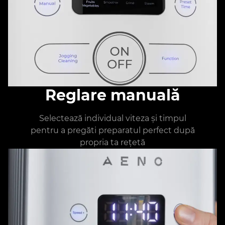
Reglare manuală
Selectează individual viteza și timpul
pentru a pregăti preparatul perfect după
propria ta rețetă