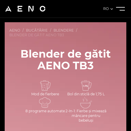
RO
AENO
/
BUCĂTĂRIE
/
BLENDERE
/
BLENDER DE GĂTIT AENO TB3
Blender de gătit
AENO TB3
Mod de fierbere
Bol din sticlă de 1,75 L
8 programe automate
2-în-1: Fierbe și mixează
mâncare pentru
bebeluși