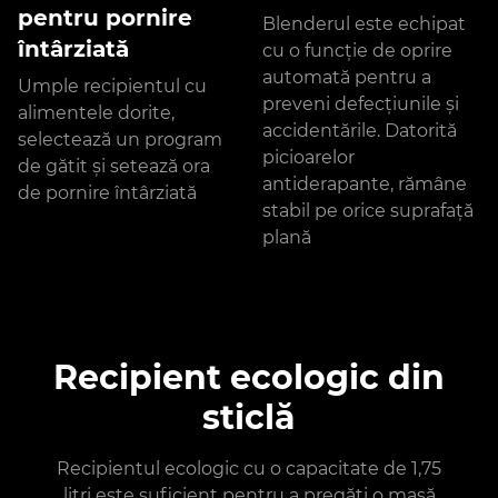
pentru pornire
Blenderul este echipat
întârziată
cu o funcție de oprire
automată pentru a
Umple recipientul cu
preveni defecțiunile și
alimentele dorite,
accidentările. Datorită
selectează un program
picioarelor
de gătit și setează ora
antiderapante, rămâne
de pornire întârziată
stabil pe orice suprafață
plană
Recipient ecologic din
sticlă
Recipientul ecologic cu o capacitate de 1,75
litri este suficient pentru a pregăti o masă