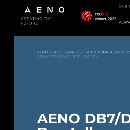
OVER
CREATING THE
VER
FUTURE
AENO
/
ACCESSOIRES
/
TANDENBORSTELACCES
AENO DB7/DB8 BORSTELKOPPEN
AENO DB7/