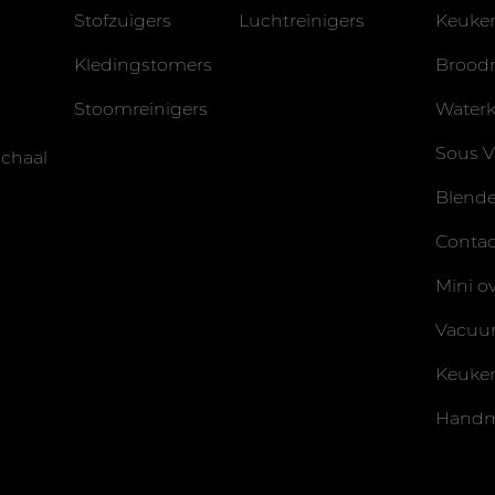
Stofzuigers
Luchtreinigers
Keuke
Kledingstomers
Broodr
Stoomreinigers
Waterk
Sous V
chaal
Blende
Contact
Mini o
Vacuu
Keuke
Handm