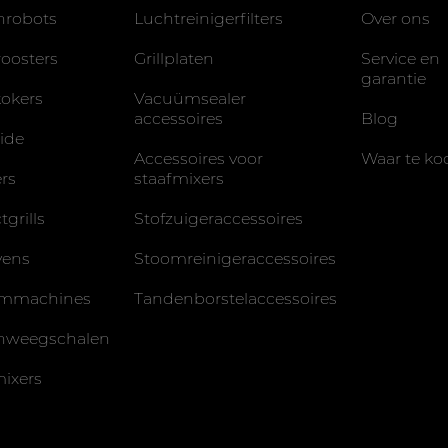
nrobots
Luchtreinigerfilters
Over ons
oosters
Grillplaten
Service en
garantie
okers
Vacuümsealer
accessoires
Blog
ide
Accessoires voor
Waar te ko
rs
staafmixers
grills
Stofzuigeraccessoires
vens
Stoomreinigeraccessoires
mmachines
Tandenborstelaccessoires
nweegschalen
ixers