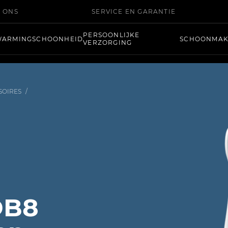
 ONS
SERVICE EN GARANTIE
PERSOONLIJKE
WARMING
SCHOONHEID
SCHOONMA
VERZORGING
SOIRES
/
DB8