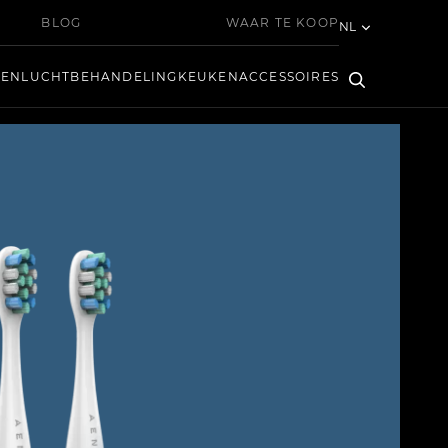
BLOG
WAAR TE KOOP
NL
KEN
LUCHTBEHANDELING
KEUKEN
ACCESSOIRES