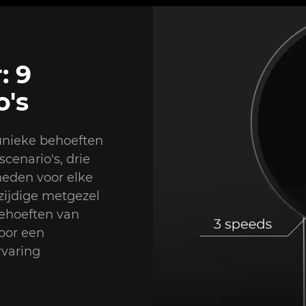
: 9
o's
 unieke behoeften
enario's, drie
eden voor elke
zijdige metgezel
behoeften van
voor een
rvaring