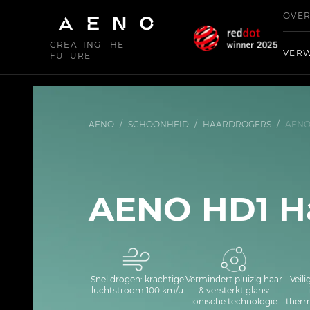
OVER
CREATING THE
VER
FUTURE
AENO
/
SCHOONHEID
/
HAARDROGERS
/
AENO
AENO HD1 H
Snel drogen: krachtige
Vermindert pluizig haar
Veili
luchtstroom 100 km/u
& versterkt glans:
ionische technologie
therm