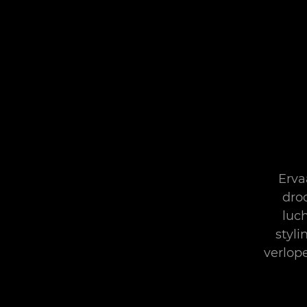
Erva
dro
luc
styli
verlop