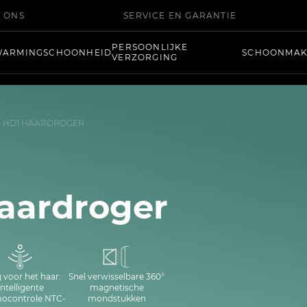
 ONS
SERVICE EN GARANTIE
PERSOONLIJKE
WARMING
SCHOONHEID
SCHOONMA
VERZORGING
 HD1 HAARDROGER
aardroger
g voor het haar:
Snel verwisselbare 360°
intelligente
magnetische
ocontrole NTC-
mondstukken