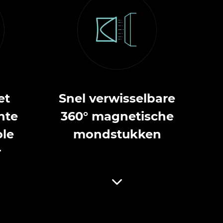
et
Snel verwisselbare
ente
360° magnetische
le
mondstukken
r