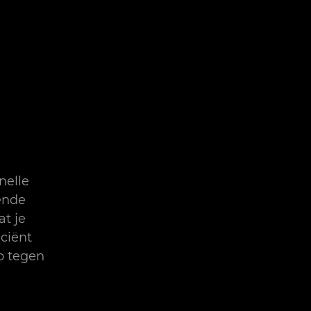
nelle
ende
t je
iciënt
o tegen