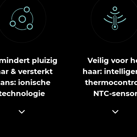
mindert pluizig
Veilig voor h
ar & versterkt
haar: intellig
lans: ionische
thermocontro
technologie
NTC-senso