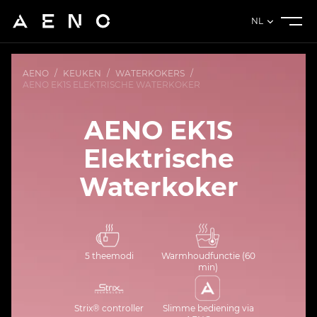
NL
AENO
/
KEUKEN
/
WATERKOKERS
/
AENO EK1S ELEKTRISCHE WATERKOKER
AENO EK1S
Elektrische
Waterkoker
5 theemodi
Warmhoudfunctie (60
min)
Strix® controller
Slimme bediening via