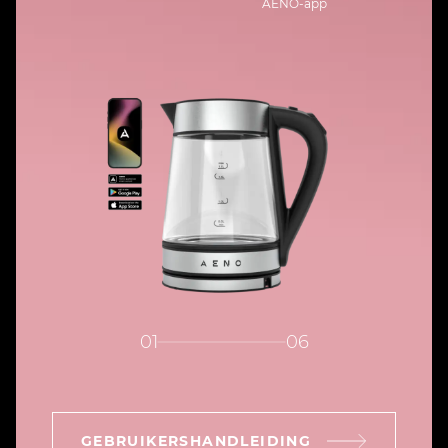
AENO-app
01
06
GEBRUIKERSHANDLEIDING