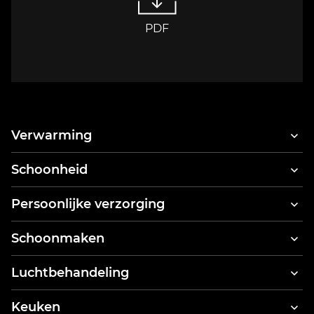
PDF
Verwarming
Schoonheid
Haardrogers
Persoonlijke verzorging
Haarstyler & haardroger
Elektrische tandenborstels
Schoonmaken
Tandreinigers
Stofzuigers
Luchtbehandeling
Lichaamsweegschaal
Kledingstomers
Luchtreinigers
Keuken
Stoomreinigers