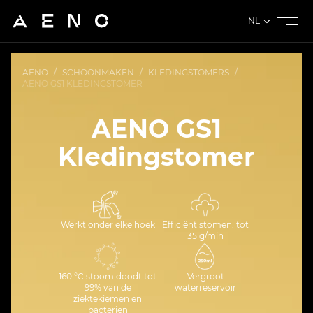
NL
AENO
/
SCHOONMAKEN
/
KLEDINGSTOMERS
/
AENO GS1 KLEDINGSTOMER
AENO GS1
Kledingstomer
Werkt onder elke hoek
Efficiënt stomen: tot
35 g/min
160 °C stoom doodt tot
Vergroot
99% van de
waterreservoir
ziektekiemen en
bacteriën