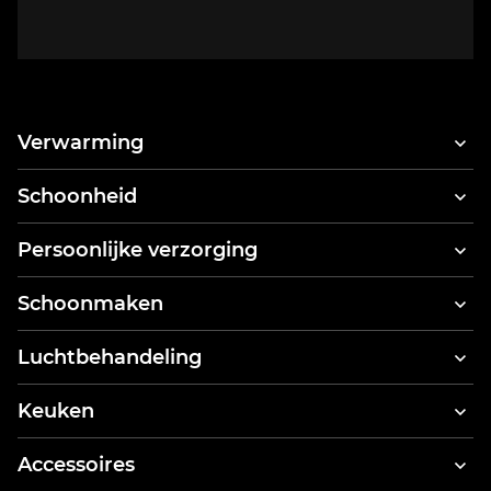
Verwarming
Schoonheid
Haardrogers
Persoonlijke verzorging
Haarstyler & haardroger
Elektrische tandenborstels
Schoonmaken
Tandreinigers
Stofzuigers
Luchtbehandeling
Lichaamsweegschaal
Kledingstomers
Luchtreinigers
Keuken
Stoomreinigers
Keukenrobots
Accessoires
Broodroosters