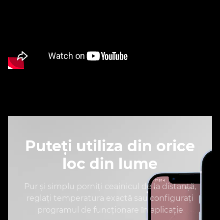
Puteți utiliza din orice
loc din lume
Pur și simplu porniți ceainicul de la distanță,
reglați temperatura exactă sau configurați
programul de funcționare în aplicație