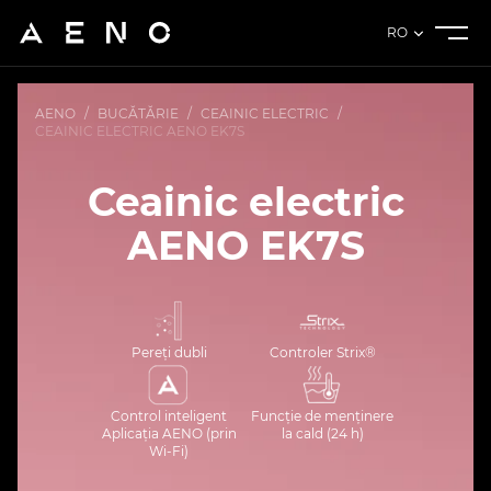
RO
AENO
/
BUCĂTĂRIE
/
CEAINIC ELECTRIC
/
CEAINIC ELECTRIC AENO EK7S
Ceainic electric
AENO EK7S
Pereți dubli
Controler Strix®
Control inteligent
Funcție de menținere
Aplicația AENO (prin
la cald (24 h)
Wi-Fi)