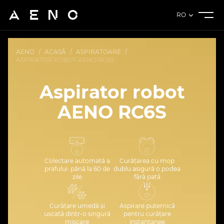
RO
AENO
/
ACASĂ
/
ASPIRATOARE
/
ASPIRATOR ROBOT AENO RC6S
Aspirator robot
AENO RC6S
Colectare automată a
Curățarea cu mop
prafului: până la 60 de
dublu asigură o podea
zile
fără pată
Curățare umedă și
Aspirare puternică
uscată dintr-o singură
pentru curățare
mișcare
instantanee