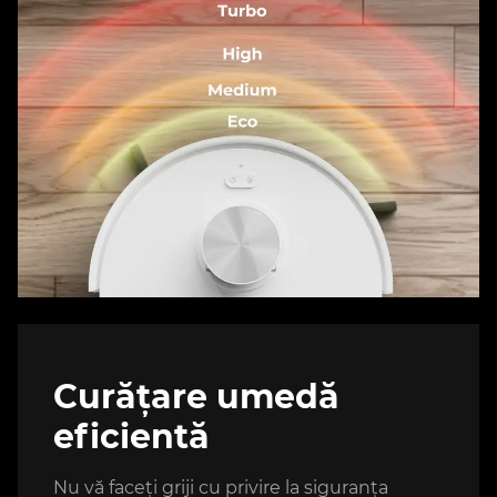
Curățare umedă
eficientă
Nu vă faceți griji cu privire la siguranța