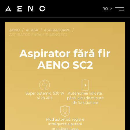
RO
AENO
/
ACASĂ
/
ASPIRATOARE
/
ASPIRATOR FĂRĂ FIR AENO SC2
Aspirator fără fir
AENO SC2
Super puternic: 530 W
Autonomie ridicată:
și 28 kPa
până la 60 de minute
de funcționare
Mod automat: reglare
inteligentă a puterii
prin detectarea