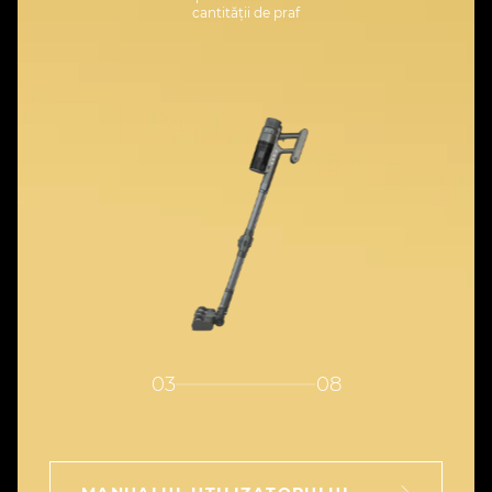
cantității de praf
03
08