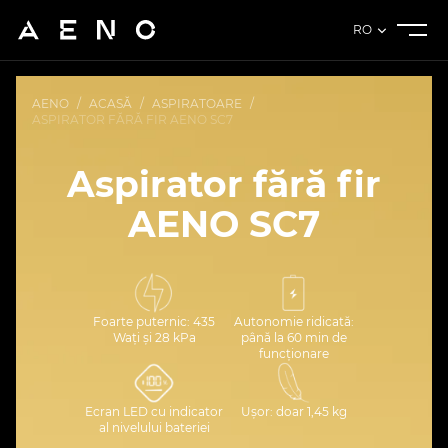
RO
AENO
/
ACASĂ
/
ASPIRATOARE
/
ASPIRATOR FĂRĂ FIR AENO SC7
Aspirator fără fir
AENO SC7
Foarte puternic: 435
Autonomie ridicată:
Wați și 28 kPa
până la 60 min de
funcționare
Ecran LED cu indicator
Ușor: doar 1,45 kg
al nivelului bateriei