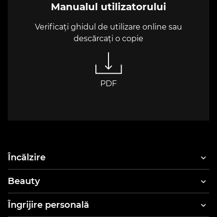
Manualul utilizatorului
Verificați ghidul de utilizare online sau
descărcați o copie
PDF
Încălzire
Beauty
Uscătoare de păr
Îngrijire personală
Styler și uscător de păr