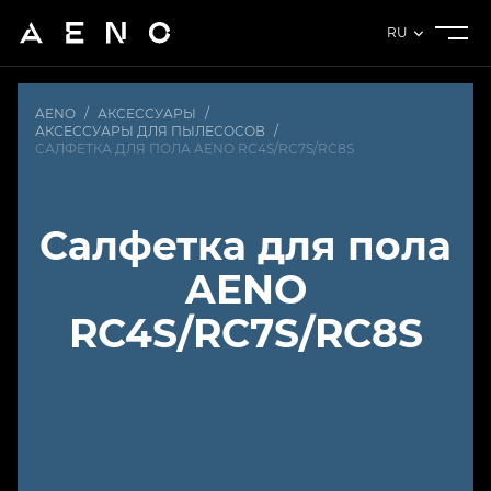
RU
AENO
/
АКСЕССУАРЫ
/
АКСЕССУАРЫ ДЛЯ ПЫЛЕСОСОВ
/
САЛФЕТКА ДЛЯ ПОЛА AENO RC4S/RC7S/RC8S
Салфетка для пола
AENO
RC4S/RC7S/RC8S