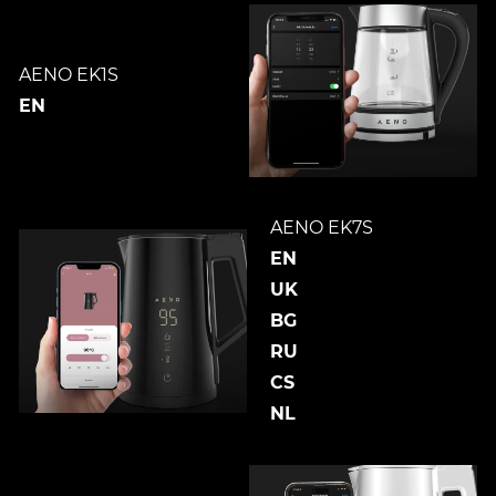
AENO EK1S
EN
AENO EK7S
EN
UK
BG
RU
CS
NL