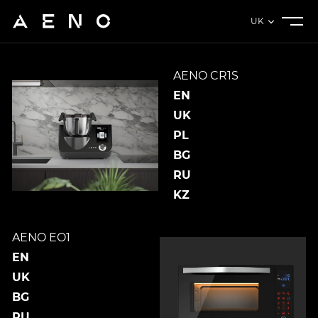
UK
AENO CR1S
EN
UK
PL
BG
RU
KZ
AENO EO1
EN
UK
BG
RU