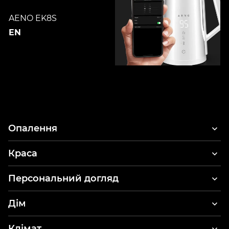
AENO EK8S
EN
Опалення
Краса
Фени для волосся
Персональний догляд
Стайлер та фен для волосся
Електричні зубні щітки
Дім
Стоматологічні іригатори
Пилососи
Клімат
Ваги для тіла