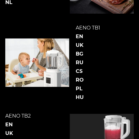
NL
AENO TB1
EN
UK
BG
RU
CS
RO
PL
HU
AENO TB2
EN
UK