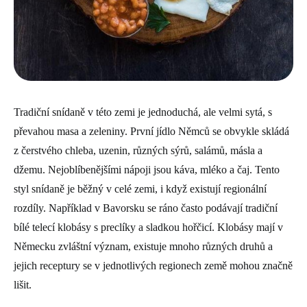
Tradiční snídaně v této zemi je jednoduchá, ale velmi sytá, s
převahou masa a zeleniny. První jídlo Němců se obvykle skládá
z čerstvého chleba, uzenin, různých sýrů, salámů, másla a
džemu. Nejoblíbenějšími nápoji jsou káva, mléko a čaj. Tento
styl snídaně je běžný v celé zemi, i když existují regionální
rozdíly. Například v Bavorsku se ráno často podávají tradiční
bílé telecí klobásy s preclíky a sladkou hořčicí. Klobásy mají v
Německu zvláštní význam, existuje mnoho různých druhů a
jejich receptury se v jednotlivých regionech země mohou značně
lišit.