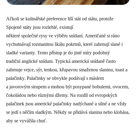
Ačkoli se kulinářské preference liší stát od státu, protože
Spojené státy jsou rozlehlé, existují
některé společné rysy ve výběru snídaní. Američané si ráno
vychutnávají rozmanitou škálu pokrmů, které zahrnují slané i
sladké varianty. Tento přístup je do jisté míry podobný
tradiční anglické snídani. Typická americká snídaně často
zahrnuje vejce, sýr, tenkou, křupavou smaženou slaninu, toast a
palačinky. Palačinky se obvykle podávají s máslem
a javorovým sirupem a mohou být posypané bobulemi, ovocem,
čokoládou nebo různými džemy. Na rozdíl od evropských
palačinek jsou americké palačinky nadýchané a silné a ne vždy
se jedí s něčím sladkým. Někdy se přidává slanina nebo klobása,
aby se vyvážila chuť.