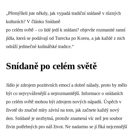
„Přemýšleli jste někdy, jak vypadá tradiční snídaně v různých
kulturách? V článku Snídaně
po celém světě – co lidé jedí k snídani? objevíte rozmanité ranní
jídla, která se podávají od Turecka po Koreu, a jak každé z nich
odráží jedinečné kulinářské tradice.“
Snídaně po celém světě
Jídlo je zdrojem pozitivních emocí a dobré nálady, proto by mělo
být co nejvyváženější a nejrozmanitější. Informace o snídaních
po celém světě mohou být zdrojem nových nápadů. Úspěch v
životě do značné míry závisí na tom, jak začnete každý nový
den. Snídaně je nezbytná, protože znamená víc než jen soubor
živin potřebných pro náš život. Ne nadarmo se jí říká nejcennější