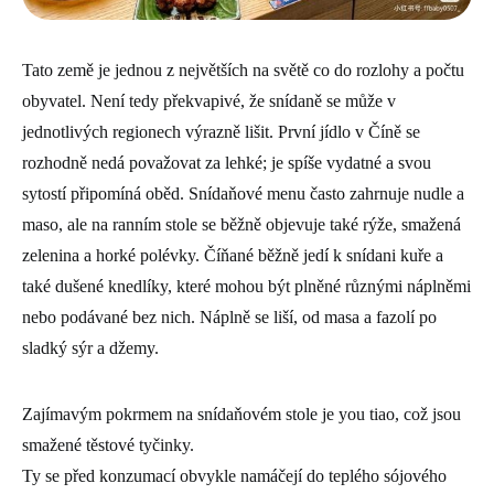
Tato země je jednou z největších na světě co do rozlohy a počtu
obyvatel. Není tedy překvapivé, že snídaně se může v
jednotlivých regionech výrazně lišit. První jídlo v Číně se
rozhodně nedá považovat za lehké; je spíše vydatné a svou
sytostí připomíná oběd. Snídaňové menu často zahrnuje nudle a
maso, ale na ranním stole se běžně objevuje také rýže, smažená
zelenina a horké polévky. Číňané běžně jedí k snídani kuře a
také dušené knedlíky, které mohou být plněné různými náplněmi
nebo podávané bez nich. Náplně se liší, od masa a fazolí po
sladký sýr a džemy.
Zajímavým pokrmem na snídaňovém stole je you tiao, což jsou
smažené těstové tyčinky.
Ty se před konzumací obvykle namáčejí do teplého sójového