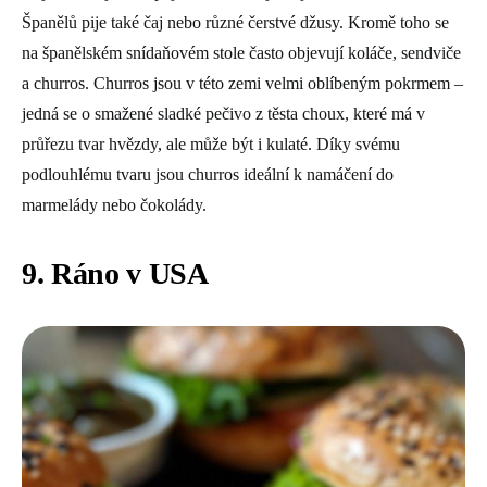
Španělů pije také čaj nebo různé čerstvé džusy. Kromě toho se
na španělském snídaňovém stole často objevují koláče, sendviče
a churros. Churros jsou v této zemi velmi oblíbeným pokrmem –
jedná se o smažené sladké pečivo z těsta choux, které má v
průřezu tvar hvězdy, ale může být i kulaté. Díky svému
podlouhlému tvaru jsou churros ideální k namáčení do
marmelády nebo čokolády.
9. Ráno v USA