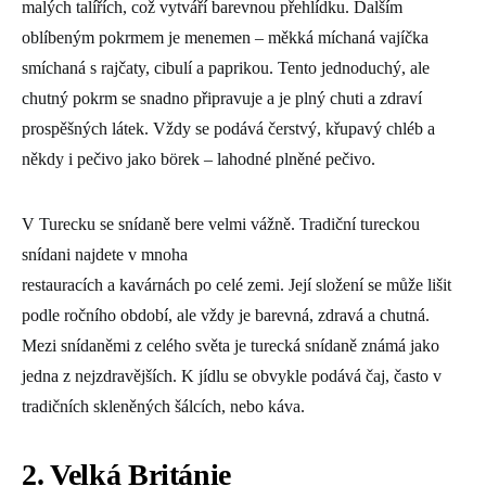
malých talířích, což vytváří barevnou přehlídku. Dalším
oblíbeným pokrmem je menemen – měkká míchaná vajíčka
smíchaná s rajčaty, cibulí a paprikou. Tento jednoduchý, ale
chutný pokrm se snadno připravuje a je plný chuti a zdraví
prospěšných látek. Vždy se podává čerstvý, křupavý chléb a
někdy i pečivo jako börek – lahodné plněné pečivo.
V Turecku se snídaně bere velmi vážně. Tradiční tureckou
snídani najdete v mnoha
restauracích a kavárnách po celé zemi. Její složení se může lišit
podle ročního období, ale vždy je barevná, zdravá a chutná.
Mezi snídaněmi z celého světa je turecká snídaně známá jako
jedna z nejzdravějších. K jídlu se obvykle podává čaj, často v
tradičních skleněných šálcích, nebo káva.
2. Velká Británie