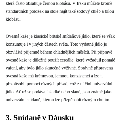
která často obsahuje černou klobásu. V Irsku můžete kromě
standardních položek na stole najít také sodový chléb a bílou
klobásu.
Ovesná kaše je klasické britské snídaňové jídlo, které se však
konzumuje i v jiných částech světa. Toto vydatné jídlo je
obzvláště příjemné během chladnějších měsíců. Při přípravě
ovesné kaše je důležité použít cereálie, které vyžadují pomalé
vaření, aby bylo jídlo skutečně výživné. Správně připravená
ovesná kaše má krémovou, jemnou konzistenci a lze ji
přizpůsobit pomocí různých přísad, což z ní činí univerzální
jídlo. Ať už se podávají sladké nebo slané, jsou známé jako
univerzální snídaně, kterou lze přizpůsobit různým chutím.
3. Snídaně v Dánsku