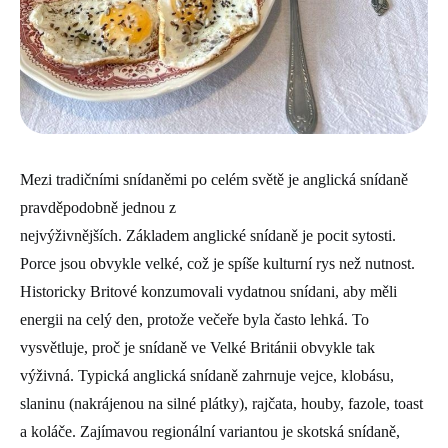
Mezi tradičními snídaněmi po celém světě je anglická snídaně
pravděpodobně jednou z
nejvýživnějších. Základem anglické snídaně je pocit sytosti.
Porce jsou obvykle velké, což je spíše kulturní rys než nutnost.
Historicky Britové konzumovali vydatnou snídani, aby měli
energii na celý den, protože večeře byla často lehká. To
vysvětluje, proč je snídaně ve Velké Británii obvykle tak
výživná. Typická anglická snídaně zahrnuje vejce, klobásu,
slaninu (nakrájenou na silné plátky), rajčata, houby, fazole, toast
a koláče. Zajímavou regionální variantou je skotská snídaně,