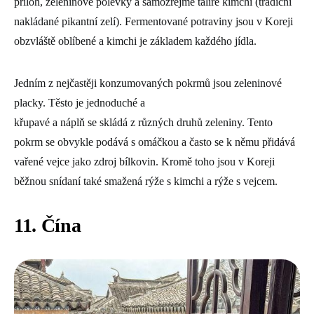
příloh, zeleninové polévky a samozřejmě talíře kimchi (tradiční
nakládané pikantní zelí). Fermentované potraviny jsou v Koreji
obzvláště oblíbené a kimchi je základem každého jídla.
Jedním z nejčastěji konzumovaných pokrmů jsou zeleninové
placky. Těsto je jednoduché a
křupavé a náplň se skládá z různých druhů zeleniny. Tento
pokrm se obvykle podává s omáčkou a často se k němu přidává
vařené vejce jako zdroj bílkovin. Kromě toho jsou v Koreji
běžnou snídaní také smažená rýže s kimchi a rýže s vejcem.
11. Čína