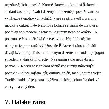
nejzdravějších na světě. Kromě slaných pokrmů si Řekové k
snídani často dopřávají i dezerty. Tato země je považována za
vynálezce tvarohových koláčů, které se připravují z tvarohu,
mouky a cukru. Tyto tvarohové koláče se smaží do zlatova a
podávají se s medem, džemem, jogurtem nebo čokoládou. K
pokrmu se často přidává čerstvé ovoce. Nejoblíbenějším
nápojem je pomerančový džus, ale Řekové si ráno také rádi
dávají kávu a čaj. Dalším oblíbeným dezertem k snídani je jogurt
s medem a vlašskými ořechy. Na ranním stole nechybí ani
pečivo. V Řecku se k snídani běžně konzumují následující
potraviny: olivy, rajčata, sýr, okurky, chléb, med, jogurt a vejce.
Tradiční snídaně je pestrá a výživná, takže je chutná a dodává
energii na celý den.
7. Italské ráno