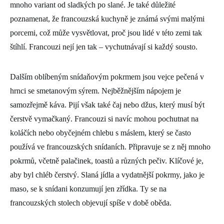
mnoho variant od sladkých po slané. Je také důležité
poznamenat, že francouzská kuchyně je známá svými malými
porcemi, což může vysvětlovat, proč jsou lidé v této zemi tak
štíhlí. Francouzi nejí jen tak – vychutnávají si každý sousto.
Dalším oblíbeným snídaňovým pokrmem jsou vejce pečená v
hrnci se smetanovým sýrem. Nejběžnějším nápojem je
samozřejmě káva. Pijí však také čaj nebo džus, který musí být
čerstvě vymačkaný. Francouzi si navíc mohou pochutnat na
koláčích nebo obyčejném chlebu s máslem, který se často
používá ve francouzských snídaních. Připravuje se z něj mnoho
pokrmů, včetně palačinek, toastů a různých pečiv. Klíčové je,
aby byl chléb čerstvý. Slaná jídla a vydatnější pokrmy, jako je
maso, se k snídani konzumují jen zřídka. Ty se na
francouzských stolech objevují spíše v době oběda.