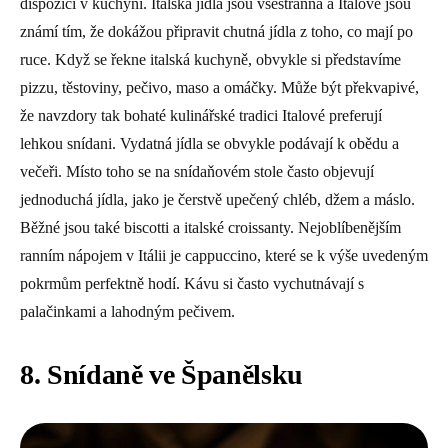
dispozici v kuchyni. Italská jídla jsou všestranná a Italové jsou
známí tím, že dokážou připravit chutná jídla z toho, co mají po
ruce. Když se řekne italská kuchyně, obvykle si představíme
pizzu, těstoviny, pečivo, maso a omáčky. Může být překvapivé,
že navzdory tak bohaté kulinářské tradici Italové preferují
lehkou snídani. Vydatná jídla se obvykle podávají k obědu a
večeři. Místo toho se na snídaňovém stole často objevují
jednoduchá jídla, jako je čerstvě upečený chléb, džem a máslo.
Běžné jsou také biscotti a italské croissanty. Nejoblíbenějším
ranním nápojem v Itálii je cappuccino, které se k výše uvedeným
pokrmům perfektně hodí. Kávu si často vychutnávají s
palačinkami a lahodným pečivem.
8. Snídaně ve Španělsku