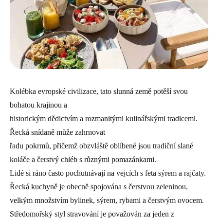
Kolébka evropské civilizace, tato slunná země potěší svou
bohatou krajinou a
historickým dědictvím a rozmanitými kulinářskými tradicemi.
Řecká snídaně může zahrnovat
řadu pokrmů, přičemž obzvláště oblíbené jsou tradiční slané
koláče a čerstvý chléb s různými pomazánkami.
Lidé si ráno často pochutnávají na vejcích s feta sýrem a rajčaty.
Řecká kuchyně je obecně spojována s čerstvou zeleninou,
velkým množstvím bylinek, sýrem, rybami a čerstvým ovocem.
Středomořský styl stravování je považován za jeden z