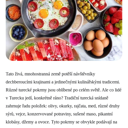
Tato živá, mnohostranná země potěší návštěvníky
dechberoucími krajinami a jedinečnými kulinářskými tradicemi.
Různé turecké pokrmy jsou oblíbené po celém světě. Ale co lidé
v Turecku jedí, konkrétně ráno? Tradiční turecká snídaně
zahrnuje řadu položek: olivy, okurky, rajčata, med, různé druhy
sýrů, vejce, konzervované potraviny, sušené maso, pikantní
klobásy, džemy a ovoce. Tyto pokrmy se obvykle podávají na