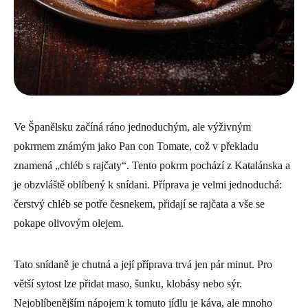
Ve Španělsku začíná ráno jednoduchým, ale výživným
pokrmem známým jako Pan con Tomate, což v překladu
znamená „chléb s rajčaty“. Tento pokrm pochází z Katalánska a
je obzvláště oblíbený k snídani. Příprava je velmi jednoduchá:
čerstvý chléb se potře česnekem, přidají se rajčata a vše se
pokape olivovým olejem.
Tato snídaně je chutná a její příprava trvá jen pár minut. Pro
větší sytost lze přidat maso, šunku, klobásy nebo sýr.
Nejoblíbenějším nápojem k tomuto jídlu je káva, ale mnoho