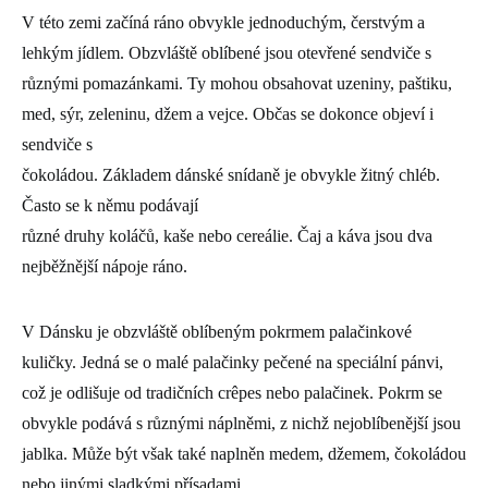
V této zemi začíná ráno obvykle jednoduchým, čerstvým a
lehkým jídlem. Obzvláště oblíbené jsou otevřené sendviče s
různými pomazánkami. Ty mohou obsahovat uzeniny, paštiku,
med, sýr, zeleninu, džem a vejce. Občas se dokonce objeví i
sendviče s
čokoládou. Základem dánské snídaně je obvykle žitný chléb.
Často se k němu podávají
různé druhy koláčů, kaše nebo cereálie. Čaj a káva jsou dva
nejběžnější nápoje ráno.
V Dánsku je obzvláště oblíbeným pokrmem palačinkové
kuličky. Jedná se o malé palačinky pečené na speciální pánvi,
což je odlišuje od tradičních crêpes nebo palačinek. Pokrm se
obvykle podává s různými náplněmi, z nichž nejoblíbenější jsou
jablka. Může být však také naplněn medem, džemem, čokoládou
nebo jinými sladkými přísadami.