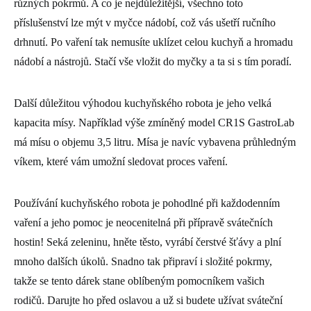
různých pokrmů. A co je nejdůležitější, všechno toto
příslušenství lze mýt v myčce nádobí, což vás ušetří ručního
drhnutí. Po vaření tak nemusíte uklízet celou kuchyň a hromadu
nádobí a nástrojů. Stačí vše vložit do myčky a ta si s tím poradí.
Další důležitou výhodou kuchyňského robota je jeho velká
kapacita mísy. Například výše zmíněný model CR1S GastroLab
má mísu o objemu 3,5 litru. Mísa je navíc vybavena průhledným
víkem, které vám umožní sledovat proces vaření.
Používání kuchyňského robota je pohodlné při každodenním
vaření a jeho pomoc je neocenitelná při přípravě svátečních
hostin! Seká zeleninu, hněte těsto, vyrábí čerstvé šťávy a plní
mnoho dalších úkolů. Snadno tak připraví i složité pokrmy,
takže se tento dárek stane oblíbeným pomocníkem vašich
rodičů. Darujte ho před oslavou a už si budete užívat sváteční