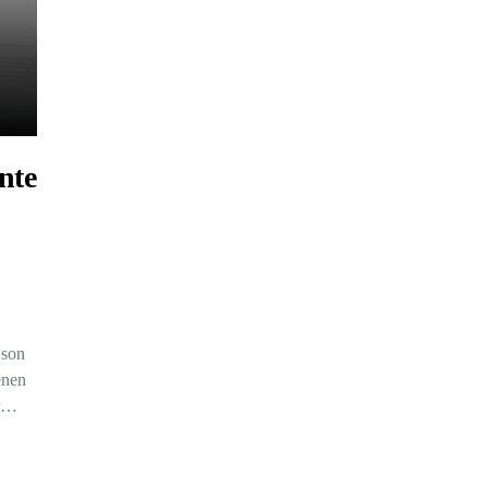
nte
 son
enen
or…