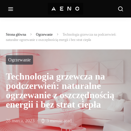
Strona główna
Ogrzewanie
Technologia grzewcza na podczerwień:
naturalne ogrzewanie z oszczędnością energii i bez strat ciepła
Ogrzewanie
Technologia grzewcza na
podczerwień: naturalne
ogrzewanie z oszczędnością
energii i bez strat ciepła
28 marca, 2023
3 minute read