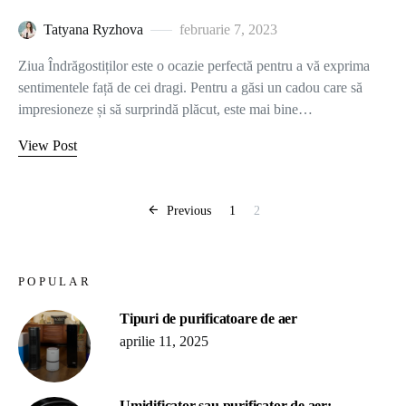
Tatyana Ryzhova
februarie 7, 2023
Ziua Îndrăgostiților este o ocazie perfectă pentru a vă exprima
sentimentele față de cei dragi. Pentru a găsi un cadou care să
impresioneze și să surprindă plăcut, este mai bine…
View Post
Paginație articol
Previous
1
2
POPULAR
Tipuri de purificatoare de aer
aprilie 11, 2025
Umidificator sau purificator de aer: