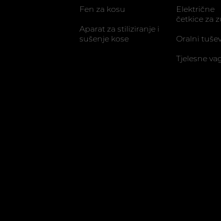
Fen za kosu
Električne
četkice za 
Aparat za stiliziranje i
sušenje kose
Oralni tušev
Tjelesne va