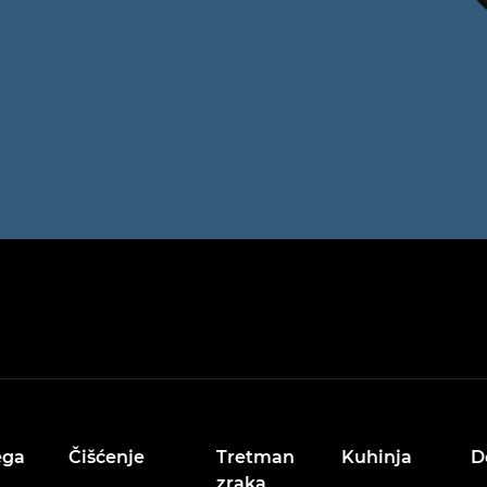
ega
Čišćenje
Tretman
Kuhinja
D
zraka