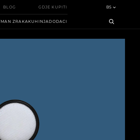
BLOG
GDJE KUPITI
BS
TMAN ZRAKA
KUHINJA
DODACI