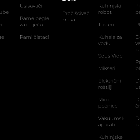
Usisavači
Kuhinjski
Fi
zube
robot
p
Pročišćivači
Parne pegle
zraka
i
za odjeću
Tosteri
Pl
ge
Parni čistači
Kuhala za
D
vodu
v
z
Sous Vide
P
Mikseri
b
Električni
D
roštilji
u
Mini
D
pećnice
č
Vakuumski
D
aparati
z
Kuhinjske