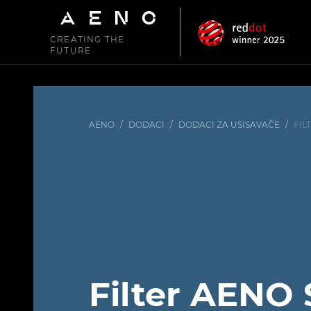
CREATING THE
FUTURE
AENO
/
DODACI
/
DODACI ZA USISAVAČE
/
FIL
Filter AENO 