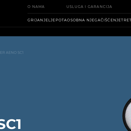
O NAMA
USLUGA I GARANCIJA
GRIJANJE
LJEPOTA
OSOBNA NJEGA
ČIŠĆENJE
TRE
TER AENO SC1
SC1