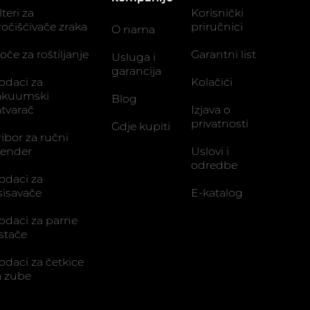
lteri za
Korisnički
ročišćivače zraka
priručnici
O nama
oče za roštiljanje
Garantni list
Usluga i
garancija
odaci za
Kolačići
akuumski
Blog
atvarač
Izjava o
privatnosti
Gdje kupiti
ribor za ručni
lender
Uslovi i
odredbe
odaci za
sisavače
E-katalog
odaci za parne
istače
odaci za četkice
a zube