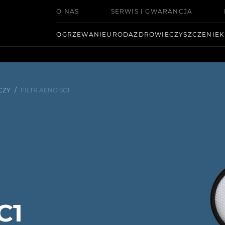
O NAS
SERWIS I GWARANCJA
OGRZEWANIE
URODA
ZDROWIE
CZYSZCZENIE
K
CZY
/
FILTR AENO SC1
C1