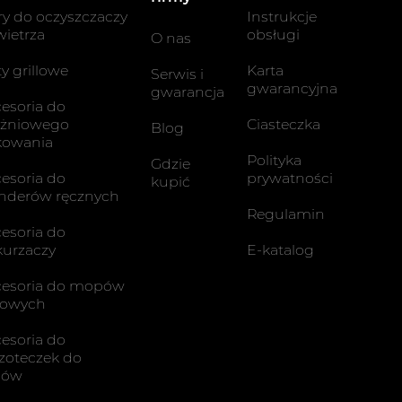
try do oczyszczaczy
Instrukcje
ietrza
obsługi
O nas
ty grillowe
Karta
Serwis i
gwarancyjna
gwarancja
esoria do
óżniowego
Ciasteczka
Blog
kowania
Polityka
Gdzie
esoria do
prywatności
kupić
nderów ręcznych
Regulamin
esoria do
urzaczy
E-katalog
cesoria do mopów
rowych
esoria do
zoteczek do
bów