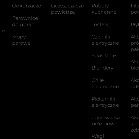
i
Odkurzacze
Oczyszczacze
Roboty
Fil
powietrza
kuchenne
pow
Parownice
do ubrań
Tostery
Pły
ne
Mopy
Czajniki
Akc
parowe
elektryczne
pr
pa
Sous Vide
Akc
Blendery
ble
Grille
Akc
elektryczne
odk
Piekarniki
Ak
elektryczne
pa
Zgrzewarka
Akc
próżniowa
szc
zę
Wagi