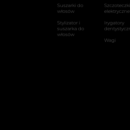
Suszarki do
Szczoteczk
włosów
elektryczne
Stylizator i
Irygatory
suszarka do
dentystycz
włosów
Wagi