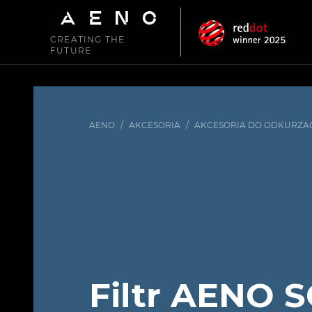
CREATING THE
FUTURE
AENO
/
AKCESORIA
/
AKCESORIA DO ODKURZA
Filtr AENO S