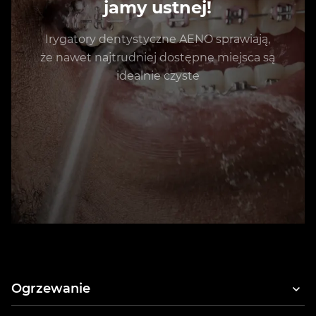
jamy ustnej!
Irygatory dentystyczne AENO sprawiają,
że nawet najtrudniej dostępne miejsca są
idealnie czyste
Ogrzewanie