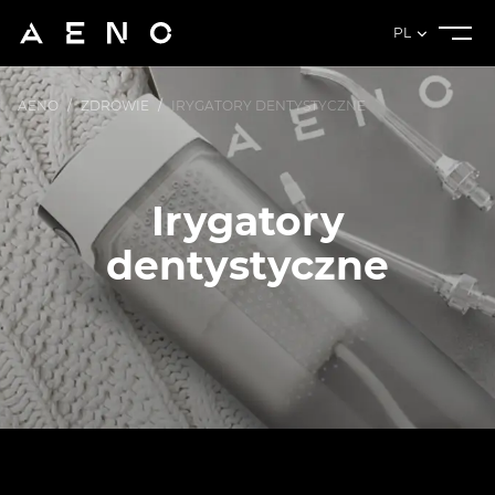
PL
AENO
/
ZDROWIE
/
IRYGATORY DENTYSTYCZNE
Irygatory
dentystyczne