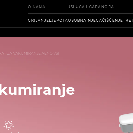
O NAMA
USLUGA I GARANCIJA
GRIJANJE
LJEPOTA
OSOBNA NJEGA
ČIŠĆENJE
TRE
RAT ZA VAKUMIRANJE AENO VS1
akumiranje