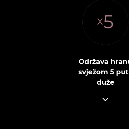
Održava hran
svježom 5 put
duže