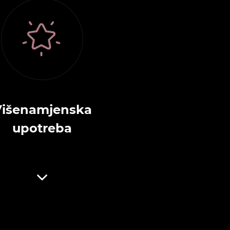
Višenamjenska
upotreba