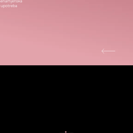
šenamjenska
upotreba