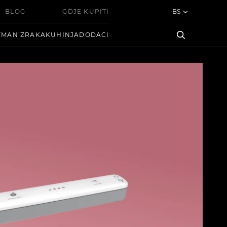
BLOG
GDJE KUPITI
BS
TMAN ZRAKA
KUHINJA
DODACI