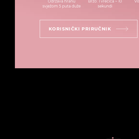
Održava hranu
Brzo: 1 vrećica ~ 10
Vi
svježom 5 puta duže
sekundi
KORISNIČKI PRIRUČNIK