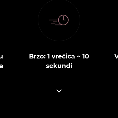
u
Brzo: 1 vrećica ~ 10
a
sekundi