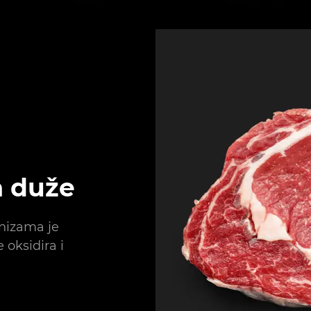
a duže
anizama je
 oksidira i