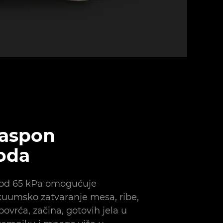
raspon
oda
 od 65 kPa omogućuje
kuumsko zatvaranje mesa, ribe,
povrća, začina, gotovih jela u