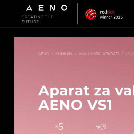
CREATING THE
FUTURE
AENO
/
KUHINJA
/
VAKUUMSKI APARATI
/
APA
Aparat za v
AENO VS1