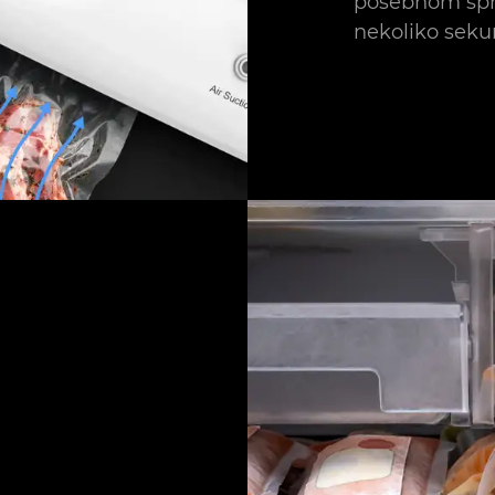
posebnom spr
nekoliko seku
u