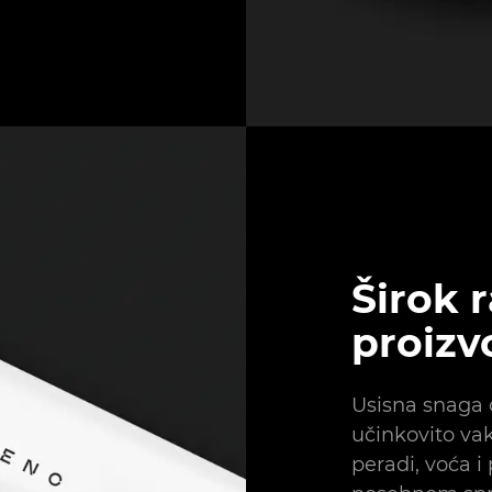
Širok 
proizv
Usisna snaga
učinkovito va
peradi, voća i 