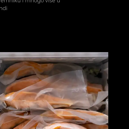
emniku i mnogo više u
ndi