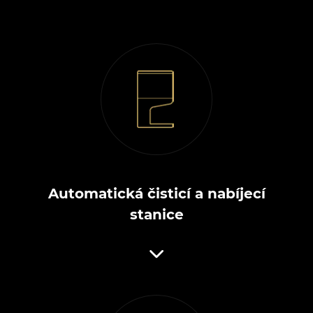
Automatická čisticí a nabíjecí
stanice