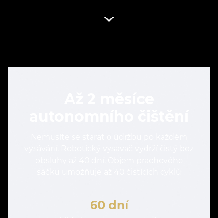
Až 2 měsíce
autonomního čištění
Nemusíte se starat o údržbu po každém
vysávání. Robotický vysavač vydrží čistý bez
obsluhy až 40 dní. Objem prachového
sáčku umožňuje až 40 čistících cyklů
60 dní