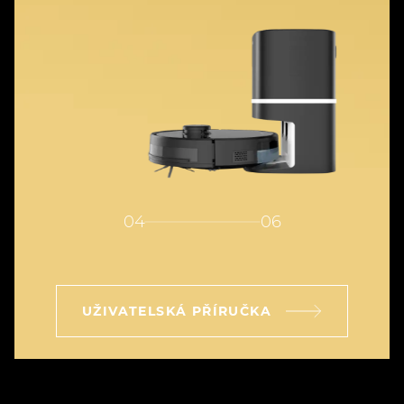
04
06
UŽIVATELSKÁ PŘÍRUČKA