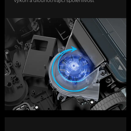
výkon a dlouhotrvající spolehlivost