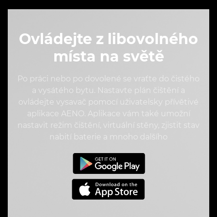
Ovládejte z libovolného
místa na světě
Po práci nebo po dovolené se vraťte do čistého
a vysátého bytu. Nastavte plán čištění a
ovládejte vysavač pomocí uživatelsky přívětivé
aplikace AENO. Aplikace vám také umožní
nastavit režim čištění, virtuální stěny, zjistit stav
nabití baterie a mnoho dalšího