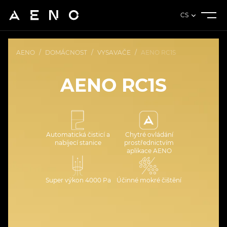
CS
AENO
/
DOMÁCNOST
/
VYSAVAČE
/
AENO RC1S
AENO RC1S
Automatická čisticí a
Chytré ovládání
nabíjecí stanice
prostřednictvím
aplikace AENO
Super výkon 4000 Pa
Účinné mokré čištění