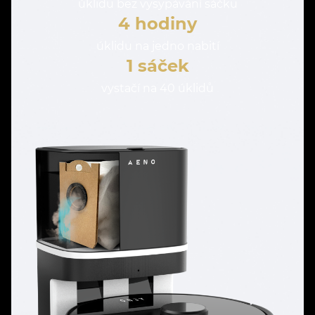
úklidu bez vysypávání sáčku
4 hodiny
úklidu na jedno nabití
1 sáček
vystačí na 40 úklidů