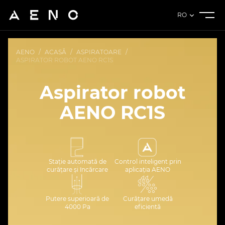
RO
AENO
/
ACASĂ
/
ASPIRATOARE
/
ASPIRATOR ROBOT AENO RC1S
Aspirator robot
AENO RC1S
Stație automată de
Control inteligent prin
curățare și încărcare
aplicația AENO
Putere superioară de
Curățare umedă
4000 Pa
eficientă