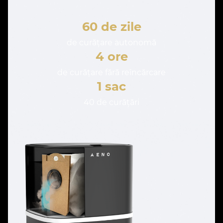
60 de zile
de curățare autonomă
4 ore
de curățare fără reîncărcare
1 sac
40 de curățări