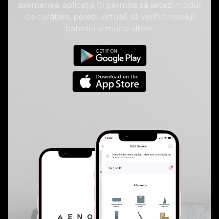
asemenea, aplicația îți permite să setezi modul
de curățare, pereții virtuali, să verifici nivelul
bateriei și multe altele.