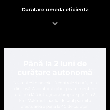
Curățare umedă eficientă
Până la 2 luni de
curățare autonomă
Nu mai este nevoie să controlezi curățenia
din casă. Aspiratorul robot poate menține
ordinea fără întreținere timp de până la 2
luni. Volumul sacului de praf permite
efectuarea a până la 40 de curățări.