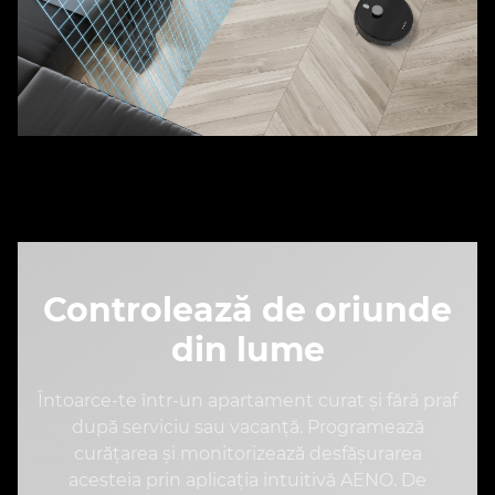
Controlează de oriunde
din lume
Întoarce-te într-un apartament curat și fără praf
după serviciu sau vacanță. Programează
curățarea și monitorizează desfășurarea
acesteia prin aplicația intuitivă AENO. De