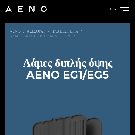
EL
AENO
/
ΑΞΕΣΟΥΆΡ
/
ΠΛΆΚΕΣ ΓΚΡΙΛ
/
ΛΆΜΕΣ ΔΙΠΛΉΣ ΌΨΗΣ AENO EG1/EG5
Λάμες διπλής όψης
AENO EG1/EG5