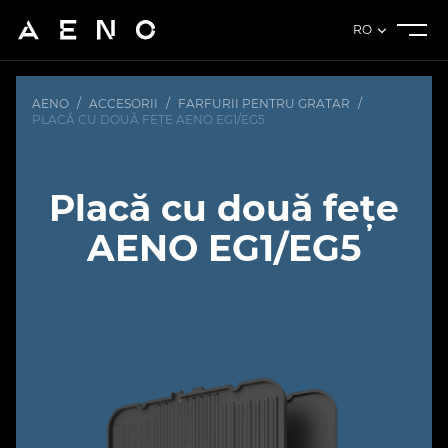
RO
AENO
/
ACCESORII
/
FARFURII PENTRU GRATAR
/
PLACĂ CU DOUĂ FEȚE AENO EG1/EG5
Placă cu două fețe
AENO EG1/EG5