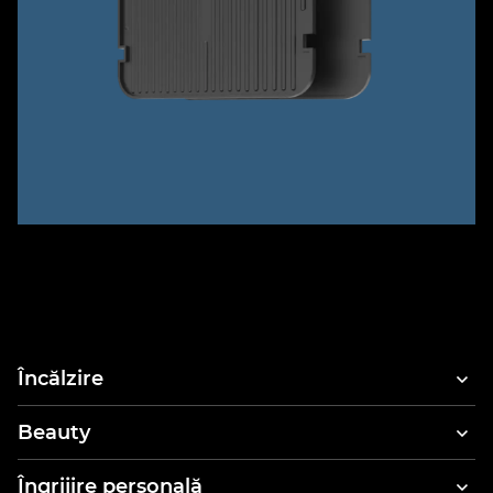
Încălzire
Beauty
Uscătoare de păr
Îngrijire personală