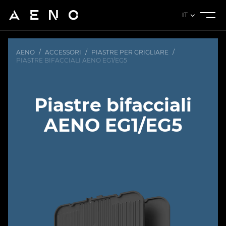
IT
AENO
/
ACCESSORI
/
PIASTRE PER GRIGLIARE
/
PIASTRE BIFACCIALI AENO EG1/EG5
Piastre bifacciali
AENO EG1/EG5