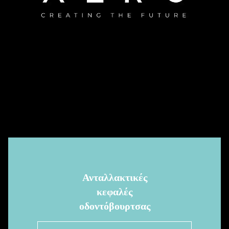
Ανταλλακτικές
κεφαλές
οδοντόβουρτσας