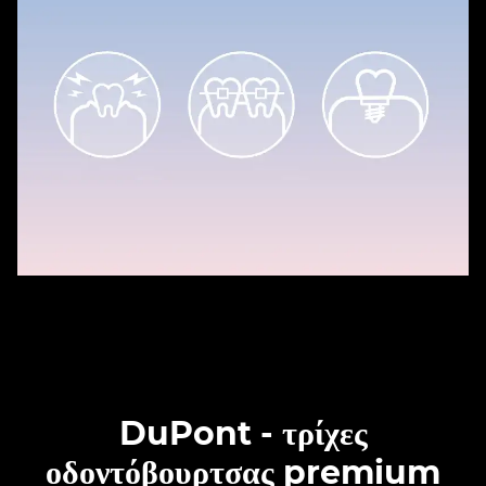
DuPont - τρίχες
οδοντόβουρτσας premium