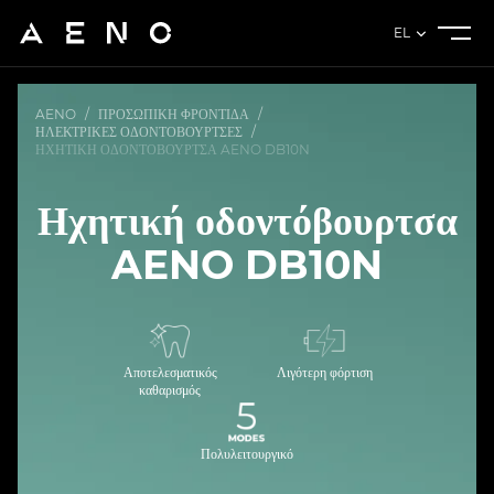
EL
AENO
/
ΠΡΟΣΩΠΙΚΉ ΦΡΟΝΤΊΔΑ
/
ΗΛΕΚΤΡΙΚΈΣ ΟΔΟΝΤΌΒΟΥΡΤΣΕΣ
/
ΗΧΗΤΙΚΉ ΟΔΟΝΤΌΒΟΥΡΤΣΑ AENO DB10N
Ηχητική οδοντόβουρτσα
AENO DB10N
Αποτελεσματικός
Λιγότερη φόρτιση
καθαρισμός
Πολυλειτουργικό