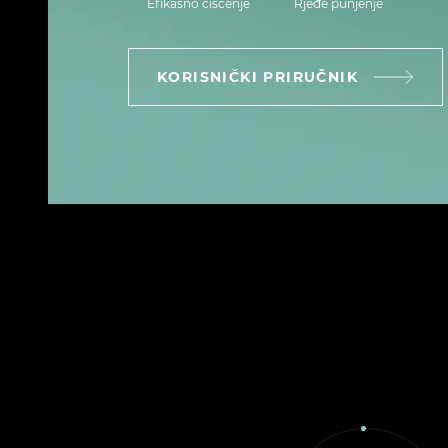
Efikasno čišćenje
Rjeđe punjenje
KORISNIČKI PRIRUČNIK