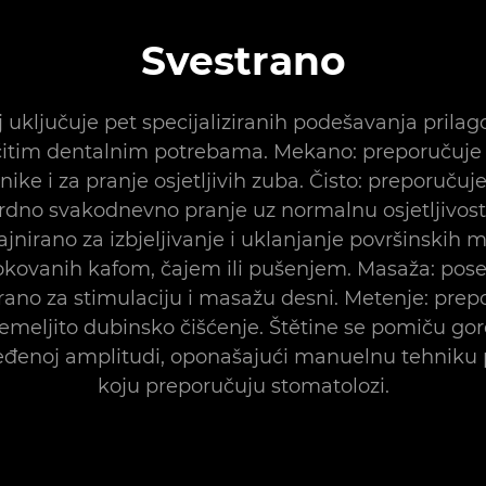
Svestrano
 uključuje pet specijaliziranih podešavanja prila
ičitim dentalnim potrebama. Mekano: preporučuje 
nike i za pranje osjetljivih zuba. Čisto: preporučuje
dno svakodnevno pranje uz normalnu osjetljivost. 
ajnirano za izbjeljivanje i uklanjanje površinskih m
okovanih kafom, čajem ili pušenjem. Masaža: pos
irano za stimulaciju i masažu desni. Metenje: prep
temeljito dubinsko čišćenje. Štětine se pomiču gor
eđenoj amplitudi, oponašajući manuelnu tehniku 
koju preporučuju stomatolozi.