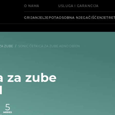
O NAMA
USLUGA I GARANCIJA
GRIJANJE
LJEPOTA
OSOBNA NJEGA
ČIŠĆENJE
TRE
ZA ZUBE
/
SONIC ČETKICA ZA ZUBE AENO DB10N
a za zube
N