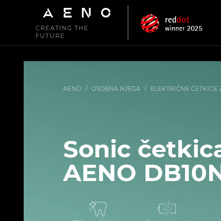
CREATING THE
FUTURE
AENO
/
OSOBNA NJEGA
/
ELEKTRIČNE ČETKICE 
Sonic četkic
AENO DB10