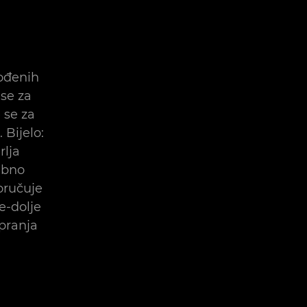
gođenih
se za
 se za
Bijelo:
rlja
ebno
oručuje
e-dolje
pranja