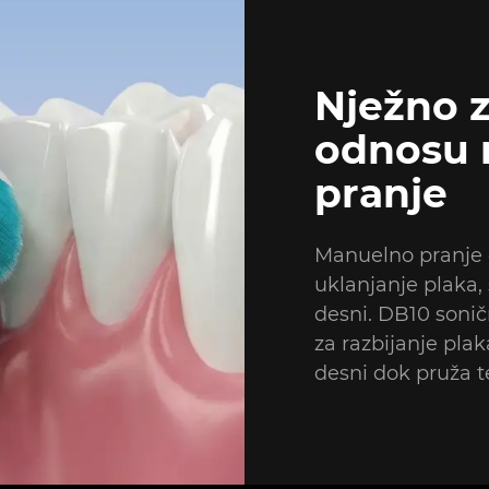
Nježno z
odnosu 
pranje
Manuelno pranje č
uklanjanje plaka,
desni. DB10 sonič
za razbijanje pla
desni dok pruža te