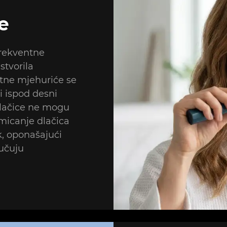
e
frekventne
stvorila
itne mjehuriće se
i ispod desni
 dlačice ne mogu
micanje dlačica
, oponašajući
učuju