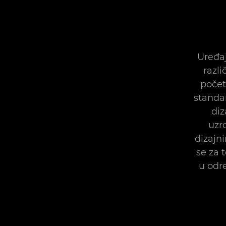
Uređaj
razl
počet
standar
diz
uzr
dizajn
se za 
u odr