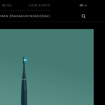
BLOG
GDJE KUPITI
BS
TMAN ZRAKA
KUHINJA
DODACI