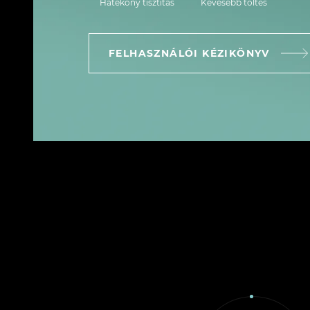
Hatékony tisztítás
Kevesebb töltés
FELHASZNÁLÓI KÉZIKÖNYV