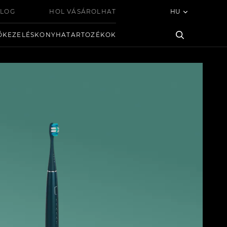
LOG
HOL VÁSÁROLHAT
HU
ŐKEZELÉS
KONYHA
TARTOZÉKOK