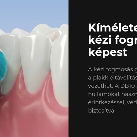
Kímélete
kézi fo
képest
A kézi fogmosás 
a plakk eltávolít
vezethet. A DB10 
hullámokat haszn
érintkezéssel, véd
biztosítva.