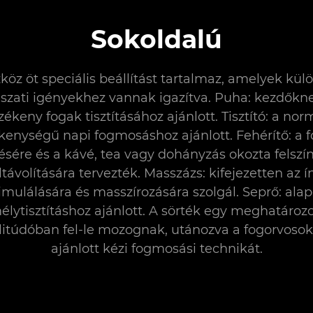
Sokoldalú
köz öt speciális beállítást tartalmaz, amelyek kü
szati igényekhez vannak igazítva. Puha: kezdőkn
zékeny fogak tisztításához ajánlott. Tisztító: a nor
kenységű napi fogmosáshoz ajánlott. Fehérítő: a 
ésére és a kávé, tea vagy dohányzás okozta felszín
ltávolítására tervezték. Masszázs: kifejezetten az í
imulálására és masszírozására szolgál. Seprő: ala
élytisztításhoz ajánlott. A sörték egy meghatározo
itúdóban fel-le mozognak, utánozva a fogorvosok 
ajánlott kézi fogmosási technikát.