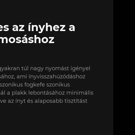
s az ínyhez a
gmosáshoz
gyakran túl nagy nyomást igényel
ásához, ami ínyvisszahúzódáshoz
szonikus fogkefe szonikus
ál a plakk lebontásához minimális
ve az ínyt és alaposabb tisztítást