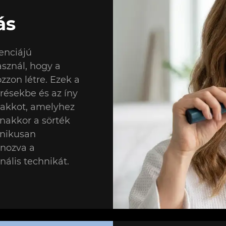
ás
enciájú
sznál, hogy a
zon létre. Ezek a
résekbe és az íny
plakkot, amelyhez
anakkor a sörték
nikusan
ánozva a
nális technikát.