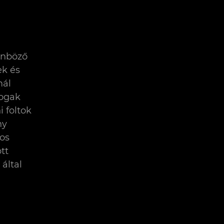
lönböző
ek és
mál
fogak
i foltok
ny
pos
tt
által