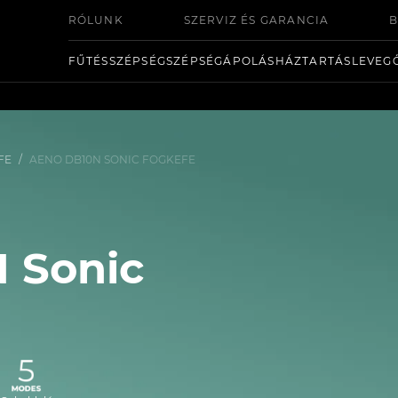
RÓLUNK
SZERVIZ ÉS GARANCIA
B
FŰTÉS
SZÉPSÉG
SZÉPSÉGÁPOLÁS
HÁZTARTÁS
LEVEG
FE
/
AENO DB10N SONIC FOGKEFE
 Sonic