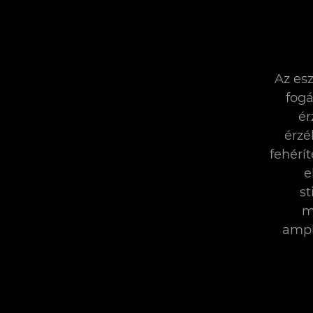
Az esz
fogá
ér
érzé
fehérít
e
st
m
ampl