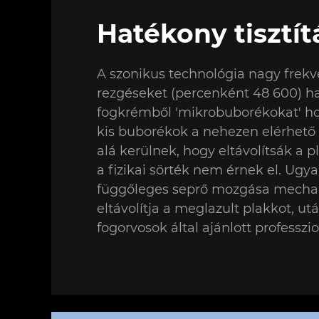
Hatékony tisztít
A szonikus technológia nagy frekv
rezgéseket (percenként 48 600) ha
fogkrémből 'mikrobuborékokat' hoz
kis buborékok a nehezen elérhető 
alá kerülnek, hogy eltávolítsák a 
a fizikai sörték nem érnek el. Ugy
függőleges seprő mozgása mecha
eltávolítja a meglazult plakkot, ut
fogorvosok által ajánlott professzio