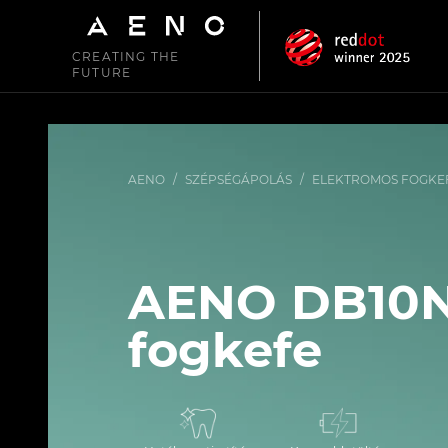
CREATING THE
FUTURE
AENO
/
SZÉPSÉGÁPOLÁS
/
ELEKTROMOS FOGKE
AENO DB10N
fogkefe