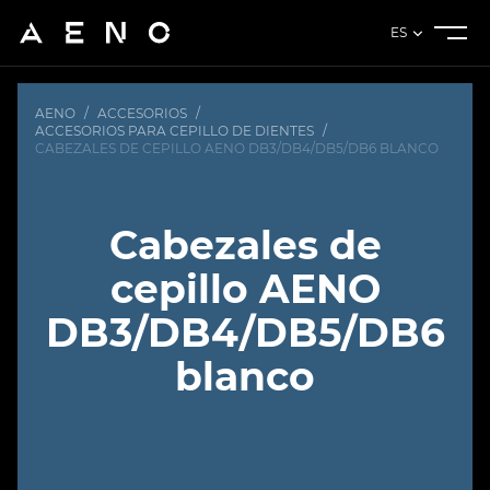
ES
AENO
/
ACCESORIOS
/
ACCESORIOS PARA CEPILLO DE DIENTES
/
CABEZALES DE CEPILLO AENO DB3/DB4/DB5/DB6 BLANCO
Cabezales de
cepillo AENO
DB3/DB4/DB5/DB6
blanco