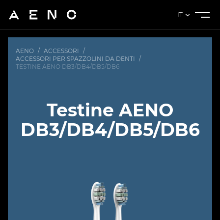
IT
AENO
/
ACCESSORI
/
ACCESSORI PER SPAZZOLINI DA DENTI
/
TESTINE AENO DB3/DB4/DB5/DB6
Testine AENO
DB3/DB4/DB5/DB6