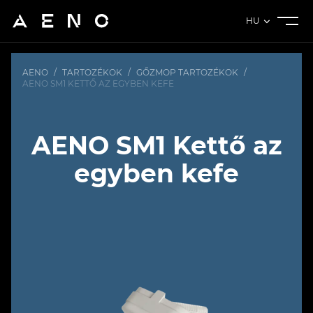
HU
AENO
/
TARTOZÉKOK
/
GŐZMOP TARTOZÉKOK
/
AENO SM1 KETTŐ AZ EGYBEN KEFE
AENO SM1 Kettő az
egyben kefe