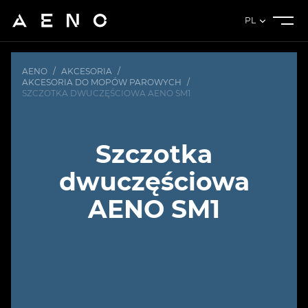
PL
AENO
/
AKCESORIA
/
AKCESORIA DO MOPÓW PAROWYCH
/
SZCZOTKA DWUCZĘŚCIOWA AENO SM1
Szczotka
dwuczęściowa
AENO SM1