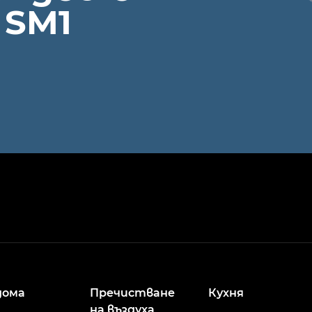
 SM1
дома
Пречистване
Кухня
на въздуха