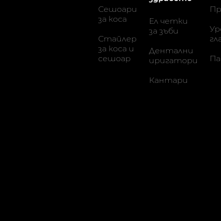
Сешоари
Пр
за коса
Ел четки
Ур
за зъби
Стайлер
гл
за коса и
Дентални
сешоар
Па
иригатори
Кантари