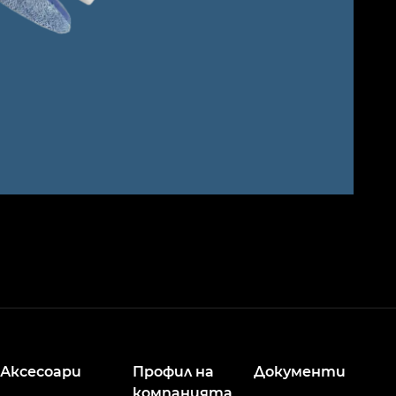
Аксесоари
Профил на
Документи
компанията