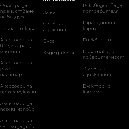
Филтри за
Ръководства за
пречистване
потребителя
За нас
на въздуха
Гаранционна
Сервиз и
Плочи за скара
карта
гаранция
Аксесоари за
Бисквитки
Блог
вакуумираща
машина
Политика за
Къде да купя
поверителност
Аксесоари за
ръчен
Условия и
пасатор
изисквания
Аксесоари за
Електронен
прахосмукачки
каталог
Аксесоари за
парни мопове
Аксесоари за
четки за зъби