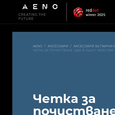
CREATING THE
FUTURE
AENO
/
АКСЕСОАРИ
/
АКСЕСОАРИ ЗА ПАРНИ
ЧЕТКА ЗА ПОЧИСТВАНЕ "ДВЕ-В-ЕДНО" AENO SM1
Четка за
почистване