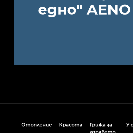
едно" AENO
Отопление
Красота
Грижа за
У 
здравето