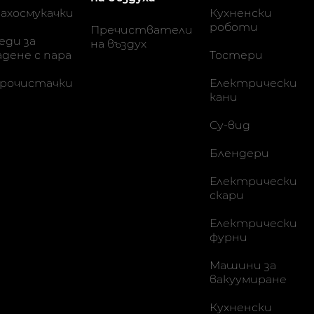
ахосмукачки
Кухненски
роботи
Пречистватели
еди за
на въздух
адене с пара
Тостери
рочистачки
Електрически
кани
Су-вид
Блендери
Електрически
скари
Електрически
фурни
Машини за
вакуумиране
Кухненски