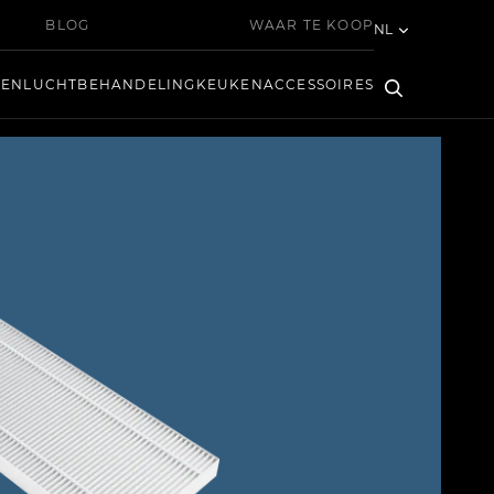
BLOG
WAAR TE KOOP
NL
KEN
LUCHTBEHANDELING
KEUKEN
ACCESSOIRES