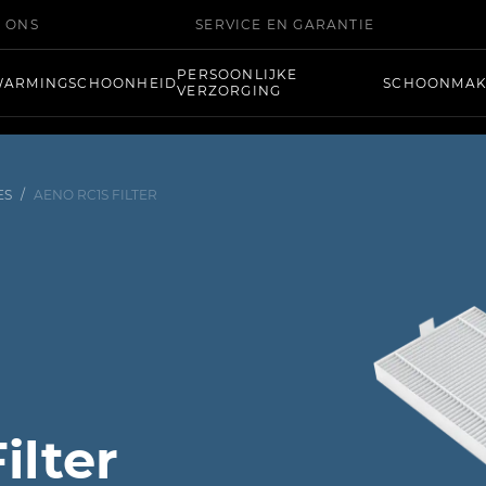
 ONS
SERVICE EN GARANTIE
PERSOONLIJKE
WARMING
SCHOONHEID
SCHOONMA
VERZORGING
ES
/
AENO RC1S FILTER
ilter