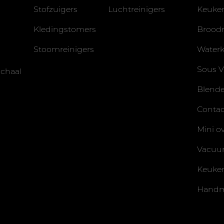
Stofzuigers
Luchtreinigers
Keuke
Kledingstomers
Broodr
Stoomreinigers
Waterk
Sous V
chaal
Blende
Contact
Mini o
Vacuu
Keuke
Handm