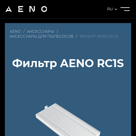
RU
AENO
/
АКСЕССУАРЫ
/
АКСЕССУАРЫ ДЛЯ ПЫЛЕСОСОВ
/
ФИЛЬТР AENO RC1S
Фильтр AENO RC1S