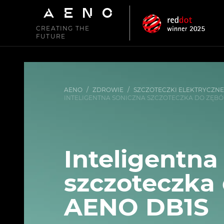
CREATING THE
FUTURE
AENO
/
ZDROWIE
/
SZCZOTECZKI ELEKTRYCZNE
INTELIGENTNA SONICZNA SZCZOTECZKA DO ZĘBÓ
Inteligentna
szczoteczka
AENO DB1S