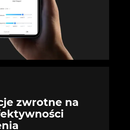
cje zwrotne na
fektywności
enia