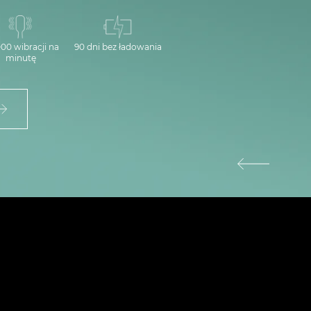
00 wibracji na
90 dni bez ładowania
minutę