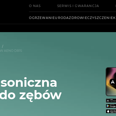
O NAS
SERWIS I GWARANCJA
OGRZEWANIE
URODA
ZDROWIE
CZYSZCZENIE
K
/
W AENO DB1S
 soniczna
 do zębów