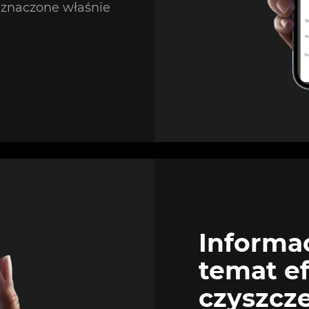
znaczone właśnie
Informa
temat e
czyszcz