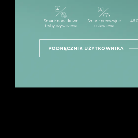
Smart: dodatkowe
Smart: precyzyjne
46 0
tryby czyszczenia
ustawienia
PODRĘCZNIK UŻYTKOWNIKA