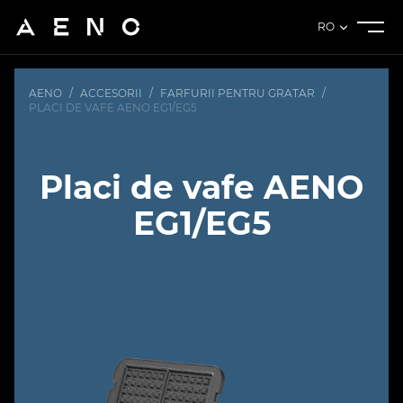
RO
AENO
/
ACCESORII
/
FARFURII PENTRU GRATAR
/
PLACI DE VAFE AENO EG1/EG5
Placi de vafe AENO
EG1/EG5