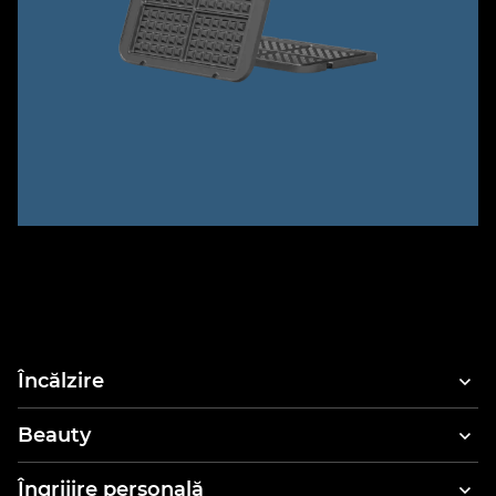
Încălzire
Beauty
Uscătoare de păr
Îngrijire personală